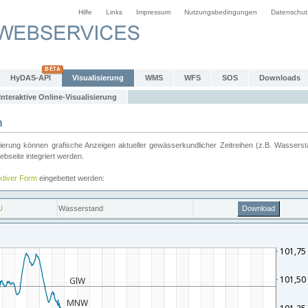
Hilfe
Links
Impressum
Nutzungsbedingungen
Datenschut
HyDAS-API
Visualisierung
WMS
WFS
SOS
Downloads
Interaktive Online-Visualisierung
n
ung können grafische Anzeigen aktueller gewässerkundlicher Zeitreihen (z.B. Wassersta
seite integriert werden.
aktiver Form
eingebettet werden: