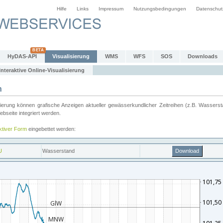
Hilfe
Links
Impressum
Nutzungsbedingungen
Datenschut
HyDAS-API
Visualisierung
WMS
WFS
SOS
Downloads
Interaktive Online-Visualisierung
n
ung können grafische Anzeigen aktueller gewässerkundlicher Zeitreihen (z.B. Wassersta
seite integriert werden.
aktiver Form
eingebettet werden: