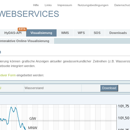
Hilfe
Links
Impressum
Nutzungsbedingungen
Datenschut
HyDAS-API
Visualisierung
WMS
WFS
SOS
Downloads
Interaktive Online-Visualisierung
n
ung können grafische Anzeigen aktueller gewässerkundlicher Zeitreihen (z.B. Wassersta
seite integriert werden.
aktiver Form
eingebettet werden: