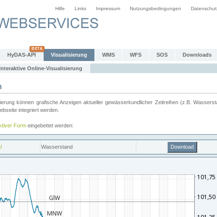
Hilfe
Links
Impressum
Nutzungsbedingungen
Datenschut
HyDAS-API
Visualisierung
WMS
WFS
SOS
Downloads
Interaktive Online-Visualisierung
n
ung können grafische Anzeigen aktueller gewässerkundlicher Zeitreihen (z.B. Wassersta
seite integriert werden.
aktiver Form
eingebettet werden: