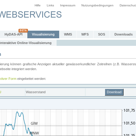
Hilfe
Links
Impressum
Nutzungsbedingungen
Datenschut
HyDAS-API
Visualisierung
WMS
WFS
SOS
Downloads
Interaktive Online-Visualisierung
n
ung können grafische Anzeigen aktueller gewässerkundlicher Zeitreihen (z.B. Wassersta
seite integriert werden.
aktiver Form
eingebettet werden: