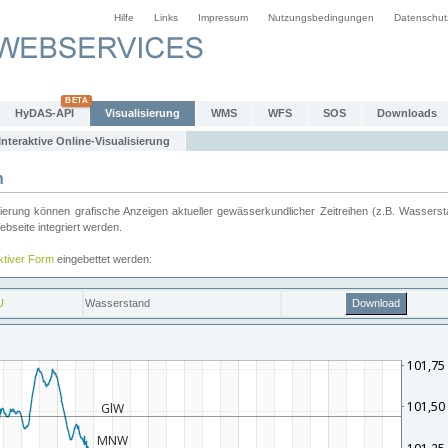
Hilfe
Links
Impressum
Nutzungsbedingungen
Datenschut
HyDAS-API
Visualisierung
WMS
WFS
SOS
Downloads
Interaktive Online-Visualisierung
n
ung können grafische Anzeigen aktueller gewässerkundlicher Zeitreihen (z.B. Wassersta
seite integriert werden.
aktiver Form
eingebettet werden: