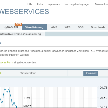
Hilfe
Links
Impressum
Nutzungsbedingungen
Datenschut
HyDAS-API
Visualisierung
WMS
WFS
SOS
Downloads
Interaktive Online-Visualisierung
n
ung können grafische Anzeigen aktueller gewässerkundlicher Zeitreihen (z.B. Wassersta
seite integriert werden.
aktiver Form
eingebettet werden: