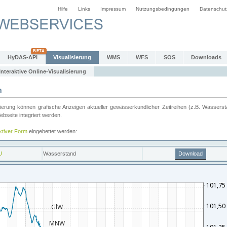
Hilfe
Links
Impressum
Nutzungsbedingungen
Datenschut
HyDAS-API
Visualisierung
WMS
WFS
SOS
Downloads
Interaktive Online-Visualisierung
n
ung können grafische Anzeigen aktueller gewässerkundlicher Zeitreihen (z.B. Wassersta
seite integriert werden.
aktiver Form
eingebettet werden: