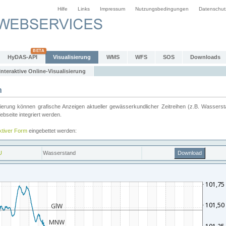
Hilfe
Links
Impressum
Nutzungsbedingungen
Datenschut
HyDAS-API
Visualisierung
WMS
WFS
SOS
Downloads
Interaktive Online-Visualisierung
n
ung können grafische Anzeigen aktueller gewässerkundlicher Zeitreihen (z.B. Wassersta
seite integriert werden.
aktiver Form
eingebettet werden: