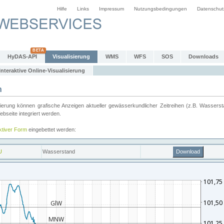
Hilfe
Links
Impressum
Nutzungsbedingungen
Datenschut
HyDAS-API
Visualisierung
WMS
WFS
SOS
Downloads
Interaktive Online-Visualisierung
n
ung können grafische Anzeigen aktueller gewässerkundlicher Zeitreihen (z.B. Wassersta
seite integriert werden.
aktiver Form
eingebettet werden: