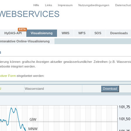
Hilfe
Links
Impressum
Nutzungsbedingungen
Datenschut
HyDAS-API
Visualisierung
WMS
WFS
SOS
Downloads
Interaktive Online-Visualisierung
n
ung können grafische Anzeigen aktueller gewässerkundlicher Zeitreihen (z.B. Wassersta
seite integriert werden.
aktiver Form
eingebettet werden: