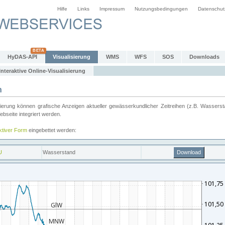
Hilfe
Links
Impressum
Nutzungsbedingungen
Datenschut
HyDAS-API
Visualisierung
WMS
WFS
SOS
Downloads
Interaktive Online-Visualisierung
n
ung können grafische Anzeigen aktueller gewässerkundlicher Zeitreihen (z.B. Wassersta
seite integriert werden.
aktiver Form
eingebettet werden: