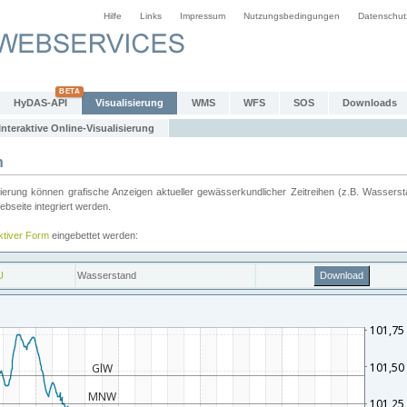
Hilfe
Links
Impressum
Nutzungsbedingungen
Datenschut
HyDAS-API
Visualisierung
WMS
WFS
SOS
Downloads
Interaktive Online-Visualisierung
n
ung können grafische Anzeigen aktueller gewässerkundlicher Zeitreihen (z.B. Wassersta
seite integriert werden.
aktiver Form
eingebettet werden: