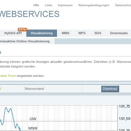
Hilfe
Links
Impressum
Nutzungsbedingungen
Datenschut
HyDAS-API
Visualisierung
WMS
WFS
SOS
Downloads
Interaktive Online-Visualisierung
n
ung können grafische Anzeigen aktueller gewässerkundlicher Zeitreihen (z.B. Wassersta
seite integriert werden.
aktiver Form
eingebettet werden: