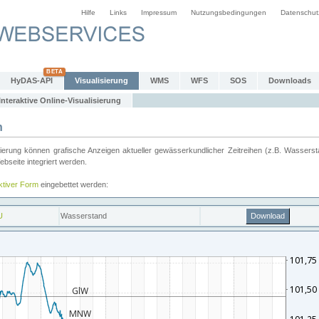
Hilfe
Links
Impressum
Nutzungsbedingungen
Datenschut
HyDAS-API
Visualisierung
WMS
WFS
SOS
Downloads
Interaktive Online-Visualisierung
n
ung können grafische Anzeigen aktueller gewässerkundlicher Zeitreihen (z.B. Wassersta
seite integriert werden.
aktiver Form
eingebettet werden: