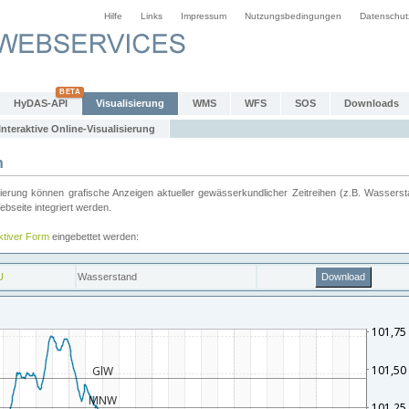
Hilfe
Links
Impressum
Nutzungsbedingungen
Datenschut
HyDAS-API
Visualisierung
WMS
WFS
SOS
Downloads
Interaktive Online-Visualisierung
n
ung können grafische Anzeigen aktueller gewässerkundlicher Zeitreihen (z.B. Wassersta
seite integriert werden.
aktiver Form
eingebettet werden: