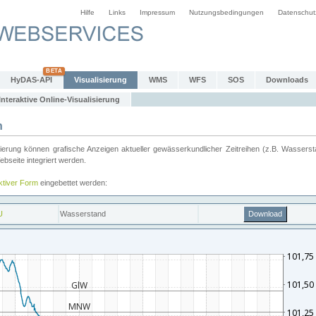
Hilfe
Links
Impressum
Nutzungsbedingungen
Datenschut
HyDAS-API
Visualisierung
WMS
WFS
SOS
Downloads
Interaktive Online-Visualisierung
n
ung können grafische Anzeigen aktueller gewässerkundlicher Zeitreihen (z.B. Wassersta
seite integriert werden.
aktiver Form
eingebettet werden: