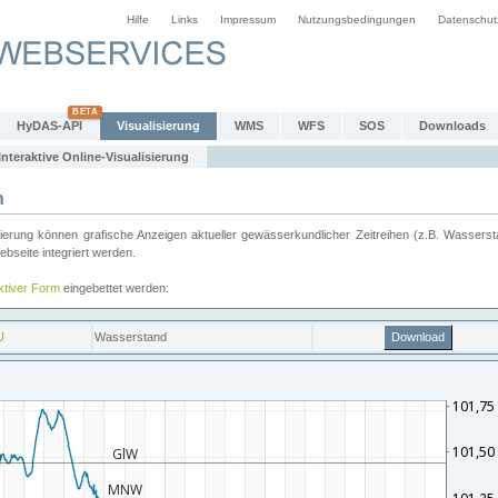
Hilfe
Links
Impressum
Nutzungsbedingungen
Datenschut
HyDAS-API
Visualisierung
WMS
WFS
SOS
Downloads
Interaktive Online-Visualisierung
n
ung können grafische Anzeigen aktueller gewässerkundlicher Zeitreihen (z.B. Wassersta
seite integriert werden.
aktiver Form
eingebettet werden: