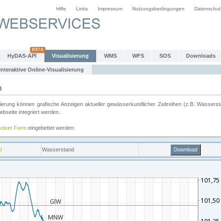
Hilfe
Links
Impressum
Nutzungsbedingungen
Datenschut
HyDAS-API
Visualisierung
WMS
WFS
SOS
Downloads
Interaktive Online-Visualisierung
n
ung können grafische Anzeigen aktueller gewässerkundlicher Zeitreihen (z.B. Wassersta
seite integriert werden.
aktiver Form
eingebettet werden: