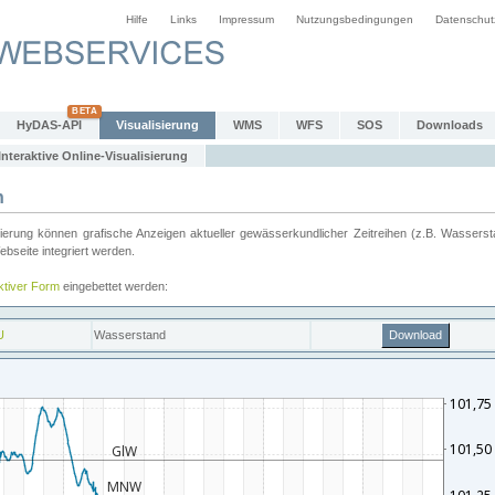
Hilfe
Links
Impressum
Nutzungsbedingungen
Datenschut
HyDAS-API
Visualisierung
WMS
WFS
SOS
Downloads
Interaktive Online-Visualisierung
n
ung können grafische Anzeigen aktueller gewässerkundlicher Zeitreihen (z.B. Wassersta
seite integriert werden.
aktiver Form
eingebettet werden: