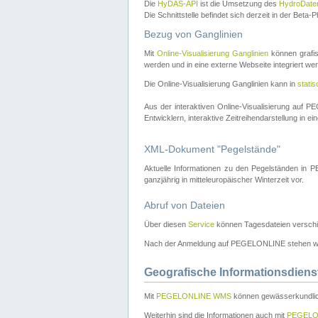
Die
HyDAS-API
ist die Umsetzung des
HydroDate
Die Schnittstelle befindet sich derzeit in der Bet
Bezug von Ganglinien
Mit
Online-Visualisierung Ganglinien
können grafis
werden und in eine externe Webseite integriert wer
Die Online-Visualisierung Ganglinien kann in
stati
Aus der interaktiven Online-Visualisierung auf
Entwicklern, interaktive Zeitreihendarstellung in 
XML-Dokument "Pegelstände"
Aktuelle Informationen zu den Pegelständen i
ganzjährig in mitteleuropäischer Winterzeit vor.
Abruf von Dateien
Über diesen
Service
können Tagesdateien verschi
Nach der Anmeldung auf PEGELONLINE stehen wei
Geografische Informationsdiens
Mit
PEGELONLINE WMS
können gewässerkundlic
Weiterhin sind die Informationen auch mit
PEGELO