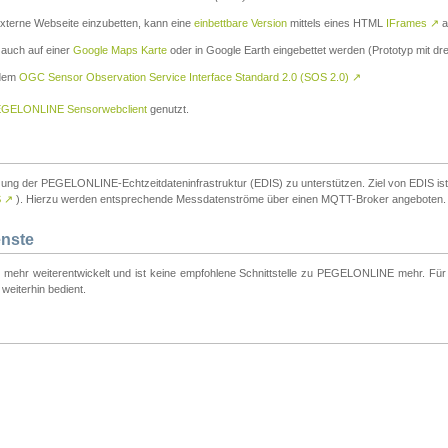
externe Webseite einzubetten, kann eine
einbettbare Version
mittels eines HTML
IFrames
↗
a
 auch auf einer
Google Maps Karte
oder in Google Earth eingebettet werden (Prototyp mit dre
 dem
OGC Sensor Observation Service Interface Standard 2.0 (SOS 2.0)
↗
GELONLINE Sensorwebclient
genutzt.
tzung der PEGELONLINE-Echtzeitdateninfrastruktur (EDIS) zu unterstützen. Ziel von EDIS ist e
S
↗
). Hierzu werden entsprechende Messdatenströme über einen MQTT-Broker angeboten.
enste
t mehr weiterentwickelt und ist keine empfohlene Schnittstelle zu PEGELONLINE mehr. Für n
weiterhin bedient.