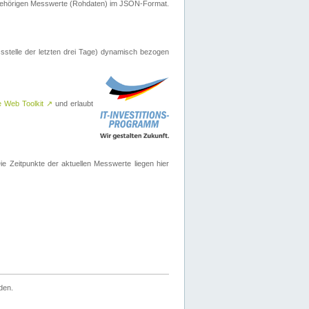
ugehörigen Messwerte (Rohdaten) im JSON-Format.
sstelle der letzten drei Tage) dynamisch bezogen
e Web Toolkit
↗
und erlaubt
 Zeitpunkte der aktuellen Messwerte liegen hier
den.