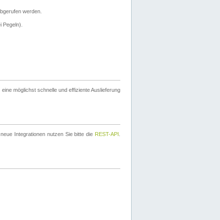
bgerufen werden.
i Pegeln).
ine möglichst schnelle und effiziente Auslieferung
eue Integrationen nutzen Sie bitte die
REST-API
.