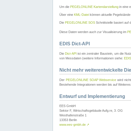
Um die
PEGELONLINE Kartendarstellung
in eine 
Über eine
KML-Datei
können aktuelle Pegelstände
Die
PEGELONLINE SOS
Schnittstelle basiert auf
Diese Daten werden auch zur Visualisierung im
PE
EDIS Dict-API
Die
Dict-API
ist ein zentraler Baustein, um die Nu
von Messdaten (weitere Informationen siehe:
EDI
Nicht mehr weiterentwickelte Di
Der
PEGELONLINE SOAP Webservice
wird nich
Bestehende Integrationen werden bis auf Weiteres 
Entwurf und Implementierung
EES GmbH
Sektor F, Wirtschaftsgebäude Aufg.re, 3. OG
Westhafenstraße 1
13353 Berlin
www.ees-gmbh.de
↗