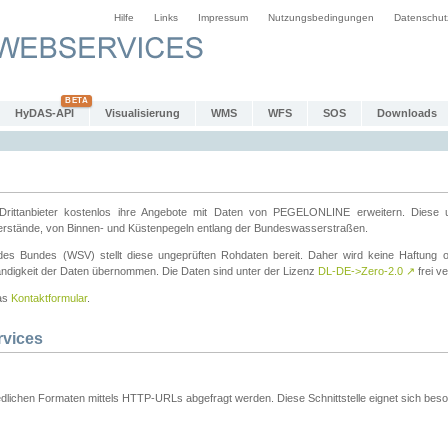
Hilfe
Links
Impressum
Nutzungsbedingungen
Datenschut
HyDAS-API
Visualisierung
WMS
WFS
SOS
Downloads
ttanbieter kostenlos ihre Angebote mit Daten von PEGELONLINE erweitern. Diese u
erstände, von Binnen- und Küstenpegeln entlang der Bundeswasserstraßen.
es Bundes (WSV) stellt diese ungeprüften Rohdaten bereit. Daher wird keine Haftung oder
ständigkeit der Daten übernommen. Die Daten sind unter der Lizenz
DL-DE->Zero-2.0
↗
frei ve
das
Kontaktformular
.
rvices
dlichen Formaten mittels HTTP-URLs abgefragt werden. Diese Schnittstelle eignet sich besond