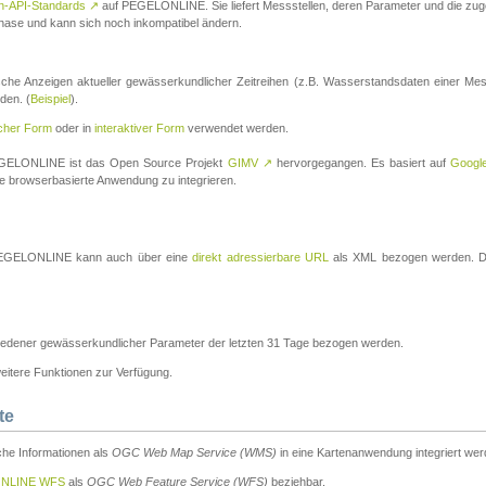
n-API-Standards
↗
auf PEGELONLINE. Sie liefert Messstellen, deren Parameter und die z
a-Phase und kann sich noch inkompatibel ändern.
che Anzeigen aktueller gewässerkundlicher Zeitreihen (z.B. Wasserstandsdaten einer Mes
den. (
Beispiel
).
scher Form
oder in
interaktiver Form
verwendet werden.
 PEGELONLINE ist das Open Source Projekt
GIMV
↗
hervorgegangen. Es basiert auf
Googl
eine browserbasierte Anwendung zu integrieren.
n PEGELONLINE kann auch über eine
direkt adressierbare URL
als XML bezogen werden. Die
edener gewässerkundlicher Parameter der letzten 31 Tage bezogen werden.
tere Funktionen zur Verfügung.
te
he Informationen als
OGC Web Map Service (WMS)
in eine Kartenanwendung integriert wer
NLINE WFS
als
OGC Web Feature Service (WFS)
beziehbar.