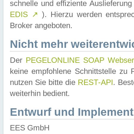
schnelle und effiziente Auslieferun
EDIS
↗
). Hierzu werden entspr
Broker angeboten.
Nicht mehr weiterentwi
Der
PEGELONLINE SOAP Webser
keine empfohlene Schnittstelle z
nutzen Sie bitte die
REST-API
. Bes
weiterhin bedient.
Entwurf und Implement
EES GmbH