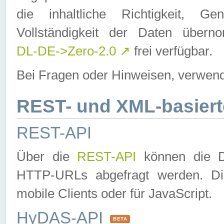
die inhaltliche Richtigkeit, Gen
Vollständigkeit der Daten über
DL-DE->Zero-2.0
↗
frei verfügbar.
Bei Fragen oder Hinweisen, verwend
REST- und XML-basiert
REST-API
Über die
REST-API
können die Da
HTTP-URLs abgefragt werden. Dies
mobile Clients oder für JavaScript.
HyDAS-API
BETA