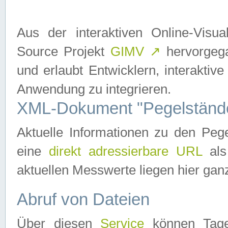
Aus der interaktiven Online-Vis
Source Projekt
GIMV
↗
hervorgega
und erlaubt Entwicklern, interaktive
Anwendung zu integrieren.
XML-Dokument "Pegelständ
Aktuelle Informationen zu den P
eine
direkt adressierbare URL
als
aktuellen Messwerte liegen hier ganz
Abruf von Dateien
Über diesen
Service
können Tages