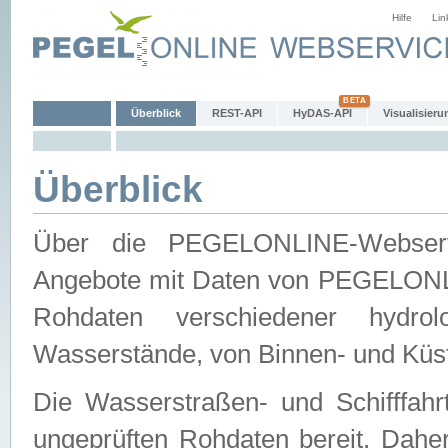
Hilfe
Lin
Überblick
REST-API
HyDAS-API
Visualisieru
Überblick
Über die PEGELONLINE-Webservic
Angebote mit Daten von PEGELONLI
Rohdaten verschiedener hydro
Wasserstände, von Binnen- und Küs
Die Wasserstraßen- und Schifffahr
ungeprüften Rohdaten bereit. Daher