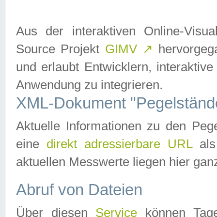
Aus der interaktiven Online-Vis
Source Projekt
GIMV
↗
hervorgega
und erlaubt Entwicklern, interaktive
Anwendung zu integrieren.
XML-Dokument "Pegelständ
Aktuelle Informationen zu den P
eine
direkt adressierbare URL
als
aktuellen Messwerte liegen hier ganz
Abruf von Dateien
Über diesen
Service
können Tages