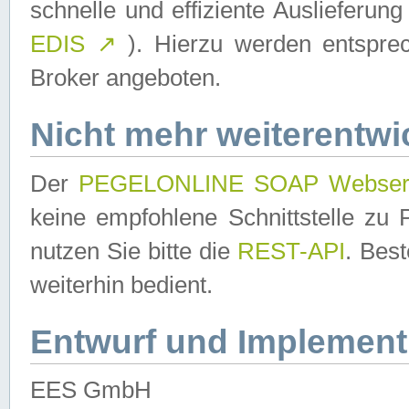
schnelle und effiziente Auslieferun
EDIS
↗
). Hierzu werden entspr
Broker angeboten.
Nicht mehr weiterentwi
Der
PEGELONLINE SOAP Webser
keine empfohlene Schnittstelle z
nutzen Sie bitte die
REST-API
. Bes
weiterhin bedient.
Entwurf und Implement
EES GmbH