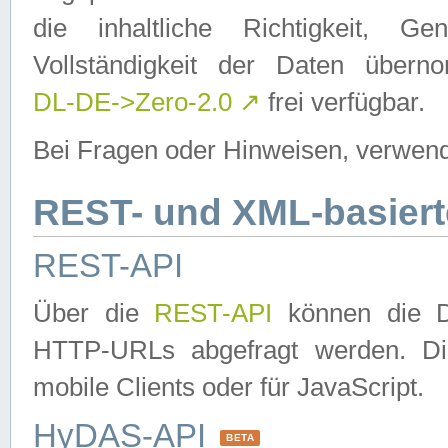
die inhaltliche Richtigkeit, Gen
Vollständigkeit der Daten über
DL-DE->Zero-2.0
↗
frei verfügbar.
Bei Fragen oder Hinweisen, verwend
REST- und XML-basiert
REST-API
Über die
REST-API
können die Da
HTTP-URLs abgefragt werden. Dies
mobile Clients oder für JavaScript.
HyDAS-API
BETA