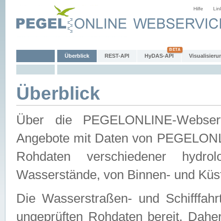
Hilfe
Lin
Überblick
REST-API
HyDAS-API
Visualisieru
Überblick
Über die PEGELONLINE-Webservic
Angebote mit Daten von PEGELONLI
Rohdaten verschiedener hydro
Wasserstände, von Binnen- und Küs
Die Wasserstraßen- und Schifffahr
ungeprüften Rohdaten bereit. Daher