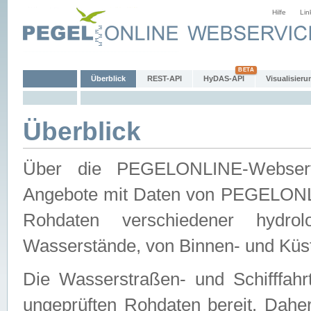
Hilfe
Lin
Überblick
REST-API
HyDAS-API
Visualisieru
Überblick
Über die PEGELONLINE-Webservic
Angebote mit Daten von PEGELONLI
Rohdaten verschiedener hydro
Wasserstände, von Binnen- und Küs
Die Wasserstraßen- und Schifffahr
ungeprüften Rohdaten bereit. Daher