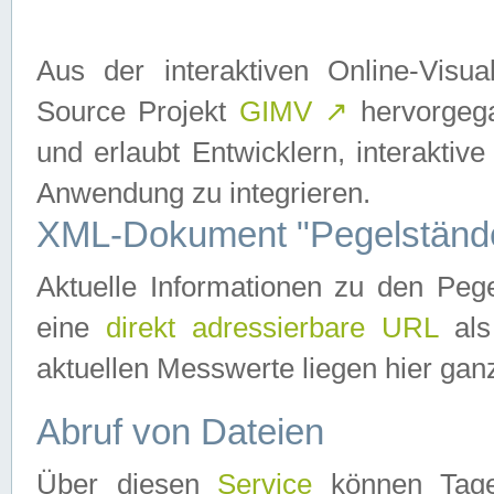
Aus der interaktiven Online-Vis
Source Projekt
GIMV
↗
hervorgega
und erlaubt Entwicklern, interaktive
Anwendung zu integrieren.
XML-Dokument "Pegelständ
Aktuelle Informationen zu den P
eine
direkt adressierbare URL
als
aktuellen Messwerte liegen hier ganz
Abruf von Dateien
Über diesen
Service
können Tages