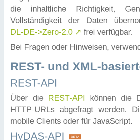
die inhaltliche Richtigkeit, Gen
Vollständigkeit der Daten über
DL-DE->Zero-2.0
↗
frei verfügbar.
Bei Fragen oder Hinweisen, verwend
REST- und XML-basiert
REST-API
Über die
REST-API
können die Da
HTTP-URLs abgefragt werden. Dies
mobile Clients oder für JavaScript.
HyDAS-API
BETA