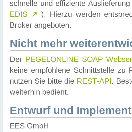
schnelle und effiziente Auslieferun
EDIS
↗
). Hierzu werden entspr
Broker angeboten.
Nicht mehr weiterentwi
Der
PEGELONLINE SOAP Webser
keine empfohlene Schnittstelle z
nutzen Sie bitte die
REST-API
. Bes
weiterhin bedient.
Entwurf und Implement
EES GmbH