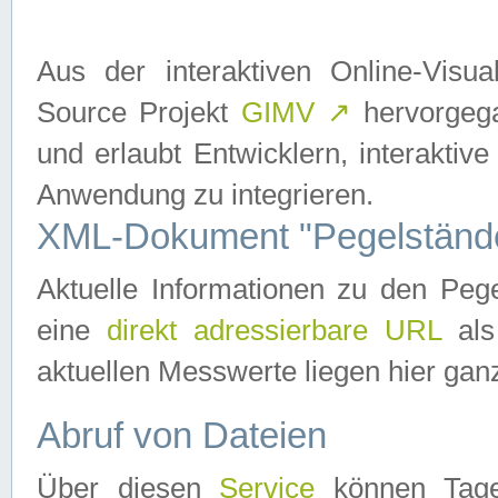
Aus der interaktiven Online-Vis
Source Projekt
GIMV
↗
hervorgega
und erlaubt Entwicklern, interaktive
Anwendung zu integrieren.
XML-Dokument "Pegelständ
Aktuelle Informationen zu den P
eine
direkt adressierbare URL
als
aktuellen Messwerte liegen hier ganz
Abruf von Dateien
Über diesen
Service
können Tages