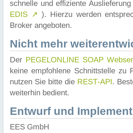
schnelle und effiziente Auslieferun
EDIS
↗
). Hierzu werden entspr
Broker angeboten.
Nicht mehr weiterentwi
Der
PEGELONLINE SOAP Webser
keine empfohlene Schnittstelle z
nutzen Sie bitte die
REST-API
. Bes
weiterhin bedient.
Entwurf und Implement
EES GmbH