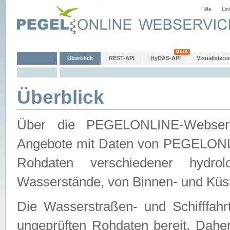
Hilfe
Lin
Überblick
REST-API
HyDAS-API
Visualisieru
Überblick
Über die PEGELONLINE-Webservic
Angebote mit Daten von PEGELONLI
Rohdaten verschiedener hydro
Wasserstände, von Binnen- und Küs
Die Wasserstraßen- und Schifffahr
ungeprüften Rohdaten bereit. Daher