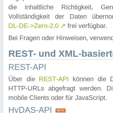
die inhaltliche Richtigkeit, Gen
Vollständigkeit der Daten über
DL-DE->Zero-2.0
↗
frei verfügbar.
Bei Fragen oder Hinweisen, verwend
REST- und XML-basiert
REST-API
Über die
REST-API
können die Da
HTTP-URLs abgefragt werden. Dies
mobile Clients oder für JavaScript.
HyDAS-API
BETA