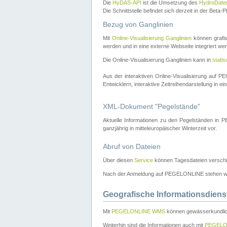
Die
HyDAS-API
ist die Umsetzung des
HydroDate
Die Schnittstelle befindet sich derzeit in der Bet
Bezug von Ganglinien
Mit
Online-Visualisierung Ganglinien
können grafis
werden und in eine externe Webseite integriert wer
Die Online-Visualisierung Ganglinien kann in
stati
Aus der interaktiven Online-Visualisierung auf
Entwicklern, interaktive Zeitreihendarstellung in 
XML-Dokument "Pegelstände"
Aktuelle Informationen zu den Pegelständen i
ganzjährig in mitteleuropäischer Winterzeit vor.
Abruf von Dateien
Über diesen
Service
können Tagesdateien verschi
Nach der Anmeldung auf PEGELONLINE stehen wei
Geografische Informationsdiens
Mit
PEGELONLINE WMS
können gewässerkundlic
Weiterhin sind die Informationen auch mit
PEGELO