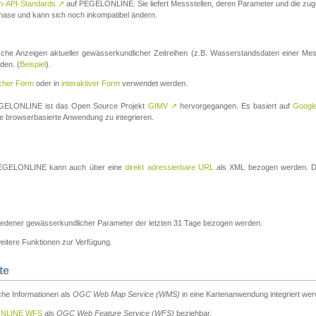
n-API-Standards
↗
auf PEGELONLINE. Sie liefert Messstellen, deren Parameter und die z
a-Phase und kann sich noch inkompatibel ändern.
che Anzeigen aktueller gewässerkundlicher Zeitreihen (z.B. Wasserstandsdaten einer Mes
den. (
Beispiel
).
scher Form
oder in
interaktiver Form
verwendet werden.
 PEGELONLINE ist das Open Source Projekt
GIMV
↗
hervorgegangen. Es basiert auf
Googl
eine browserbasierte Anwendung zu integrieren.
n PEGELONLINE kann auch über eine
direkt adressierbare URL
als XML bezogen werden. Die
edener gewässerkundlicher Parameter der letzten 31 Tage bezogen werden.
tere Funktionen zur Verfügung.
te
he Informationen als
OGC Web Map Service (WMS)
in eine Kartenanwendung integriert wer
NLINE WFS
als
OGC Web Feature Service (WFS)
beziehbar.