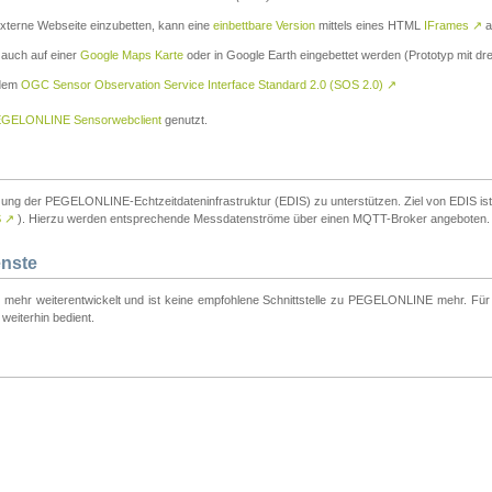
externe Webseite einzubetten, kann eine
einbettbare Version
mittels eines HTML
IFrames
↗
a
 auch auf einer
Google Maps Karte
oder in Google Earth eingebettet werden (Prototyp mit dre
 dem
OGC Sensor Observation Service Interface Standard 2.0 (SOS 2.0)
↗
GELONLINE Sensorwebclient
genutzt.
tzung der PEGELONLINE-Echtzeitdateninfrastruktur (EDIS) zu unterstützen. Ziel von EDIS ist e
S
↗
). Hierzu werden entsprechende Messdatenströme über einen MQTT-Broker angeboten.
enste
t mehr weiterentwickelt und ist keine empfohlene Schnittstelle zu PEGELONLINE mehr. Für n
weiterhin bedient.