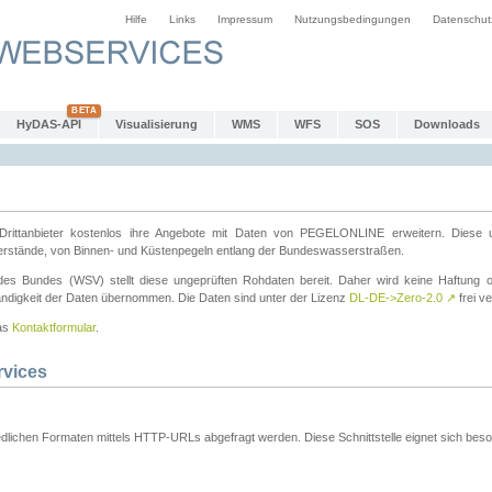
Hilfe
Links
Impressum
Nutzungsbedingungen
Datenschut
HyDAS-API
Visualisierung
WMS
WFS
SOS
Downloads
ttanbieter kostenlos ihre Angebote mit Daten von PEGELONLINE erweitern. Diese u
erstände, von Binnen- und Küstenpegeln entlang der Bundeswasserstraßen.
es Bundes (WSV) stellt diese ungeprüften Rohdaten bereit. Daher wird keine Haftung oder
ständigkeit der Daten übernommen. Die Daten sind unter der Lizenz
DL-DE->Zero-2.0
↗
frei ve
das
Kontaktformular
.
rvices
dlichen Formaten mittels HTTP-URLs abgefragt werden. Diese Schnittstelle eignet sich besond