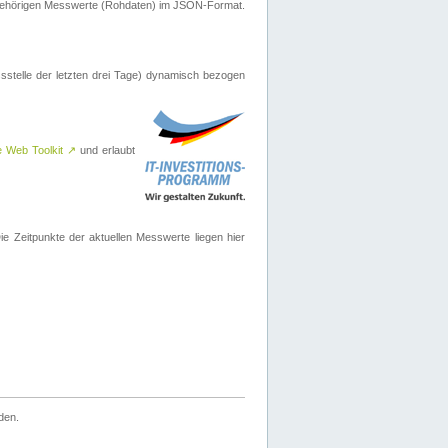
ugehörigen Messwerte (Rohdaten) im JSON-Format.
sstelle der letzten drei Tage) dynamisch bezogen
e Web Toolkit
↗
und erlaubt
 Zeitpunkte der aktuellen Messwerte liegen hier
den.