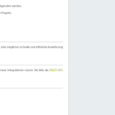
bgerufen werden.
i Pegeln).
ine möglichst schnelle und effiziente Auslieferung
eue Integrationen nutzen Sie bitte die
REST-API
.