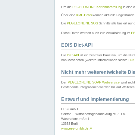
Um die
PEGELONLINE Kartendarstellung
in eine 
Über eine
KML-Datei
können aktuelle Pegelstände
Die
PEGELONLINE SOS
Schnittstelle basiert auf
Diese Daten werden auch zur Visualisierung im
PE
EDIS Dict-API
Die
Dict-API
ist ein zentraler Baustein, um die Nu
von Messdaten (weitere Informationen siehe:
EDI
Nicht mehr weiterentwickelte Di
Der
PEGELONLINE SOAP Webservice
wird nich
Bestehende Integrationen werden bis auf Weiteres 
Entwurf und Implementierung
EES GmbH
Sektor F, Wirtschaftsgebäude Aufg.re, 3. OG
Westhafenstraße 1
13353 Berlin
www.ees-gmbh.de
↗