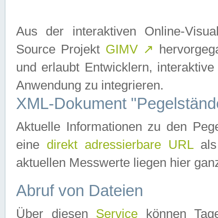
Aus der interaktiven Online-Vis
Source Projekt
GIMV
↗
hervorgega
und erlaubt Entwicklern, interaktive
Anwendung zu integrieren.
XML-Dokument "Pegelständ
Aktuelle Informationen zu den P
eine
direkt adressierbare URL
als
aktuellen Messwerte liegen hier ganz
Abruf von Dateien
Über diesen
Service
können Tages