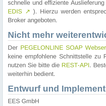
schnelle und effiziente Auslieferun
EDIS
↗
). Hierzu werden entspr
Broker angeboten.
Nicht mehr weiterentwi
Der
PEGELONLINE SOAP Webser
keine empfohlene Schnittstelle z
nutzen Sie bitte die
REST-API
. Bes
weiterhin bedient.
Entwurf und Implement
EES GmbH