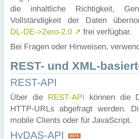
die inhaltliche Richtigkeit, Gen
Vollständigkeit der Daten über
DL-DE->Zero-2.0
↗
frei verfügbar.
Bei Fragen oder Hinweisen, verwend
REST- und XML-basiert
REST-API
Über die
REST-API
können die Da
HTTP-URLs abgefragt werden. Dies
mobile Clients oder für JavaScript.
HyDAS-API
BETA