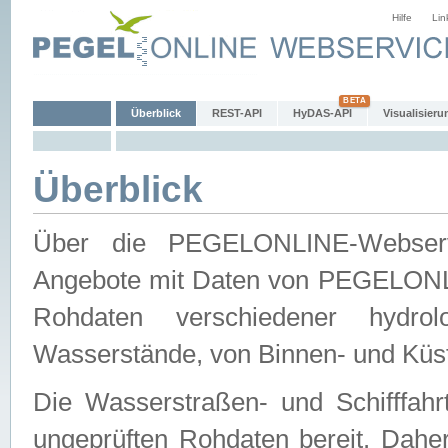
Hilfe
Lin
Überblick
REST-API
HyDAS-API
Visualisieru
Überblick
Über die PEGELONLINE-Webservic
Angebote mit Daten von PEGELONLI
Rohdaten verschiedener hydro
Wasserstände, von Binnen- und Küs
Die Wasserstraßen- und Schifffahr
ungeprüften Rohdaten bereit. Daher