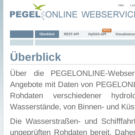
Hilfe
Lin
Überblick
REST-API
HyDAS-API
Visualisieru
Überblick
Über die PEGELONLINE-Webservic
Angebote mit Daten von PEGELONLI
Rohdaten verschiedener hydro
Wasserstände, von Binnen- und Küs
Die Wasserstraßen- und Schifffahr
ungeprüften Rohdaten bereit. Daher