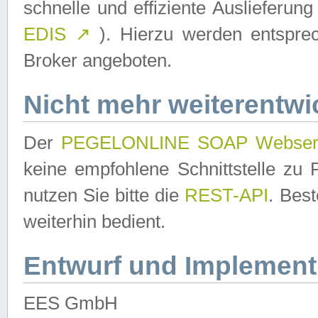
schnelle und effiziente Auslieferun
EDIS
↗
). Hierzu werden entspr
Broker angeboten.
Nicht mehr weiterentwi
Der
PEGELONLINE SOAP Webser
keine empfohlene Schnittstelle z
nutzen Sie bitte die
REST-API
. Bes
weiterhin bedient.
Entwurf und Implement
EES GmbH