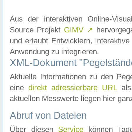
Aus der interaktiven Online-Vis
Source Projekt
GIMV
↗
hervorgega
und erlaubt Entwicklern, interaktive
Anwendung zu integrieren.
XML-Dokument "Pegelständ
Aktuelle Informationen zu den P
eine
direkt adressierbare URL
als
aktuellen Messwerte liegen hier ganz
Abruf von Dateien
Über diesen
Service
können Tages