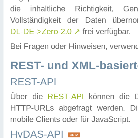
die inhaltliche Richtigkeit, Gen
Vollständigkeit der Daten über
DL-DE->Zero-2.0
↗
frei verfügbar.
Bei Fragen oder Hinweisen, verwend
REST- und XML-basiert
REST-API
Über die
REST-API
können die Da
HTTP-URLs abgefragt werden. Dies
mobile Clients oder für JavaScript.
HyDAS-API
BETA