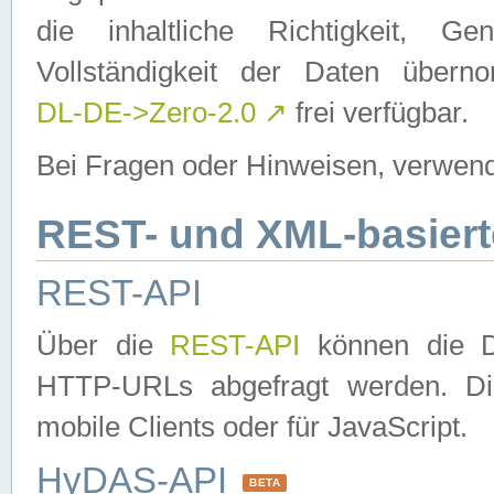
die inhaltliche Richtigkeit, Gen
Vollständigkeit der Daten über
DL-DE->Zero-2.0
↗
frei verfügbar.
Bei Fragen oder Hinweisen, verwend
REST- und XML-basiert
REST-API
Über die
REST-API
können die Da
HTTP-URLs abgefragt werden. Dies
mobile Clients oder für JavaScript.
HyDAS-API
BETA