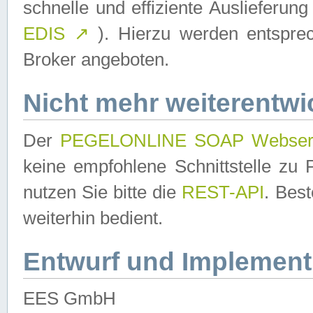
schnelle und effiziente Auslieferun
EDIS
↗
). Hierzu werden entspr
Broker angeboten.
Nicht mehr weiterentwi
Der
PEGELONLINE SOAP Webser
keine empfohlene Schnittstelle z
nutzen Sie bitte die
REST-API
. Bes
weiterhin bedient.
Entwurf und Implement
EES GmbH