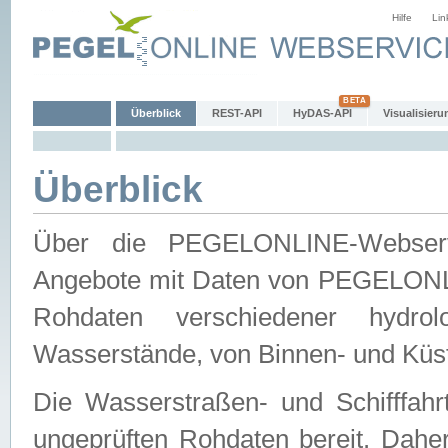
Hilfe
Lin
Überblick
REST-API
HyDAS-API
Visualisieru
Überblick
Über die PEGELONLINE-Webservic
Angebote mit Daten von PEGELONLI
Rohdaten verschiedener hydro
Wasserstände, von Binnen- und Küs
Die Wasserstraßen- und Schifffahr
ungeprüften Rohdaten bereit. Daher