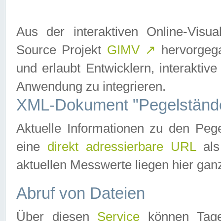
Aus der interaktiven Online-Vis
Source Projekt
GIMV
↗
hervorgega
und erlaubt Entwicklern, interaktive
Anwendung zu integrieren.
XML-Dokument "Pegelständ
Aktuelle Informationen zu den P
eine
direkt adressierbare URL
als
aktuellen Messwerte liegen hier ganz
Abruf von Dateien
Über diesen
Service
können Tages