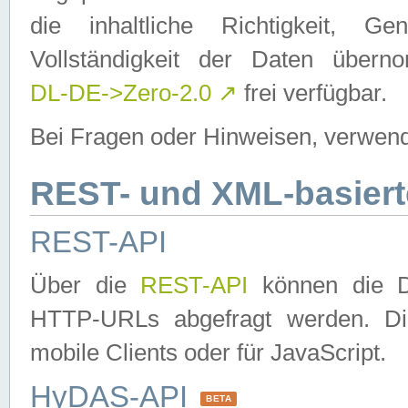
die inhaltliche Richtigkeit, Gen
Vollständigkeit der Daten über
DL-DE->Zero-2.0
↗
frei verfügbar.
Bei Fragen oder Hinweisen, verwend
REST- und XML-basiert
REST-API
Über die
REST-API
können die Da
HTTP-URLs abgefragt werden. Dies
mobile Clients oder für JavaScript.
HyDAS-API
BETA