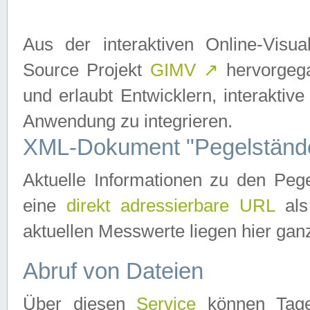
Aus der interaktiven Online-Vis
Source Projekt
GIMV
↗
hervorgega
und erlaubt Entwicklern, interaktive
Anwendung zu integrieren.
XML-Dokument "Pegelständ
Aktuelle Informationen zu den P
eine
direkt adressierbare URL
als
aktuellen Messwerte liegen hier ganz
Abruf von Dateien
Über diesen
Service
können Tages