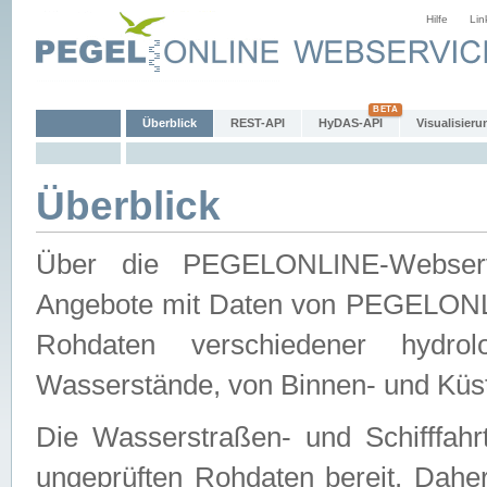
Hilfe
Lin
Überblick
REST-API
HyDAS-API
Visualisieru
Überblick
Über die PEGELONLINE-Webservic
Angebote mit Daten von PEGELONLI
Rohdaten verschiedener hydro
Wasserstände, von Binnen- und Küs
Die Wasserstraßen- und Schifffahr
ungeprüften Rohdaten bereit. Daher