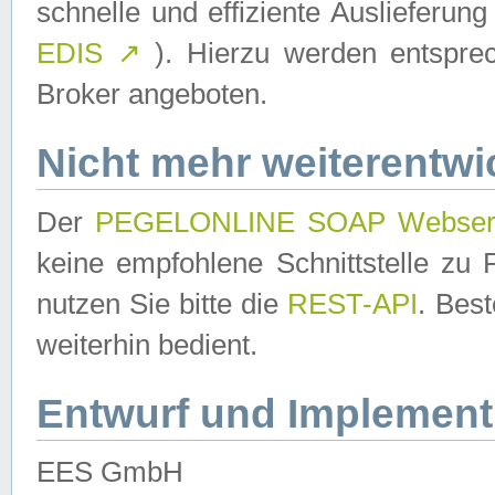
schnelle und effiziente Auslieferun
EDIS
↗
). Hierzu werden entspr
Broker angeboten.
Nicht mehr weiterentwi
Der
PEGELONLINE SOAP Webser
keine empfohlene Schnittstelle z
nutzen Sie bitte die
REST-API
. Bes
weiterhin bedient.
Entwurf und Implement
EES GmbH