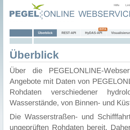
Hilfe
Lin
Überblick
REST-API
HyDAS-API
Visualisieru
Überblick
Über die PEGELONLINE-Webservic
Angebote mit Daten von PEGELONLI
Rohdaten verschiedener hydro
Wasserstände, von Binnen- und Küs
Die Wasserstraßen- und Schifffahr
ungeprüften Rohdaten bereit. Daher