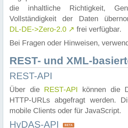
die inhaltliche Richtigkeit, Gen
Vollständigkeit der Daten über
DL-DE->Zero-2.0
↗
frei verfügbar.
Bei Fragen oder Hinweisen, verwend
REST- und XML-basiert
REST-API
Über die
REST-API
können die Da
HTTP-URLs abgefragt werden. Dies
mobile Clients oder für JavaScript.
HyDAS-API
BETA