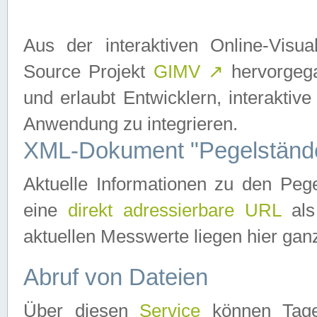
Aus der interaktiven Online-Vis
Source Projekt
GIMV
↗
hervorgega
und erlaubt Entwicklern, interaktive
Anwendung zu integrieren.
XML-Dokument "Pegelständ
Aktuelle Informationen zu den P
eine
direkt adressierbare URL
als
aktuellen Messwerte liegen hier ganz
Abruf von Dateien
Über diesen
Service
können Tages