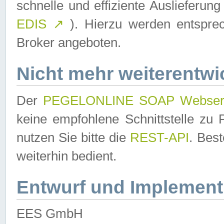
schnelle und effiziente Auslieferun
EDIS
↗
). Hierzu werden entspr
Broker angeboten.
Nicht mehr weiterentwi
Der
PEGELONLINE SOAP Webser
keine empfohlene Schnittstelle z
nutzen Sie bitte die
REST-API
. Bes
weiterhin bedient.
Entwurf und Implement
EES GmbH