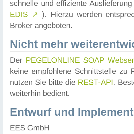
schnelle und effiziente Auslieferun
EDIS
↗
). Hierzu werden entspr
Broker angeboten.
Nicht mehr weiterentwi
Der
PEGELONLINE SOAP Webser
keine empfohlene Schnittstelle z
nutzen Sie bitte die
REST-API
. Bes
weiterhin bedient.
Entwurf und Implement
EES GmbH