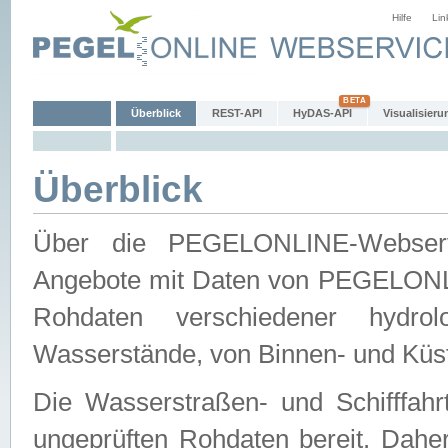
Hilfe
Lin
Überblick
REST-API
HyDAS-API
Visualisieru
Überblick
Über die PEGELONLINE-Webservic
Angebote mit Daten von PEGELONLI
Rohdaten verschiedener hydro
Wasserstände, von Binnen- und Küs
Die Wasserstraßen- und Schifffahr
ungeprüften Rohdaten bereit. Daher