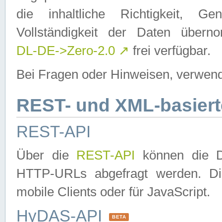
die inhaltliche Richtigkeit, Gen
Vollständigkeit der Daten über
DL-DE->Zero-2.0
↗
frei verfügbar.
Bei Fragen oder Hinweisen, verwend
REST- und XML-basiert
REST-API
Über die
REST-API
können die Da
HTTP-URLs abgefragt werden. Dies
mobile Clients oder für JavaScript.
HyDAS-API
BETA