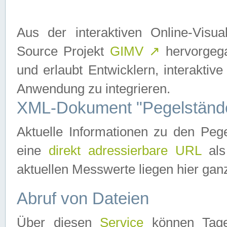
Aus der interaktiven Online-Vis
Source Projekt
GIMV
↗
hervorgega
und erlaubt Entwicklern, interaktive
Anwendung zu integrieren.
XML-Dokument "Pegelständ
Aktuelle Informationen zu den P
eine
direkt adressierbare URL
als
aktuellen Messwerte liegen hier ganz
Abruf von Dateien
Über diesen
Service
können Tages