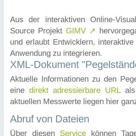
Aus der interaktiven Online-Vis
Source Projekt
GIMV
↗
hervorgega
und erlaubt Entwicklern, interaktive
Anwendung zu integrieren.
XML-Dokument "Pegelständ
Aktuelle Informationen zu den P
eine
direkt adressierbare URL
als
aktuellen Messwerte liegen hier ganz
Abruf von Dateien
Über diesen
Service
können Tages