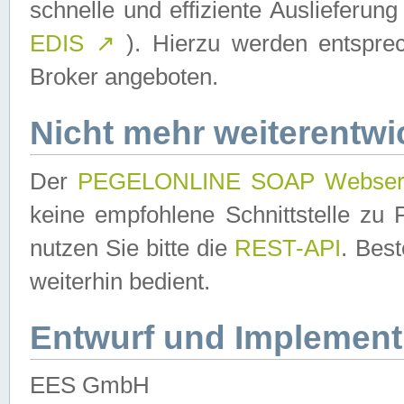
schnelle und effiziente Auslieferun
EDIS
↗
). Hierzu werden entspr
Broker angeboten.
Nicht mehr weiterentwi
Der
PEGELONLINE SOAP Webser
keine empfohlene Schnittstelle z
nutzen Sie bitte die
REST-API
. Bes
weiterhin bedient.
Entwurf und Implement
EES GmbH