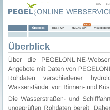
Hilfe
Lin
Überblick
REST-API
HyDAS-API
Visualisieru
Überblick
Über die PEGELONLINE-Webservic
Angebote mit Daten von PEGELONLI
Rohdaten verschiedener hydro
Wasserstände, von Binnen- und Küs
Die Wasserstraßen- und Schifffahr
ungeprüften Rohdaten bereit. Daher