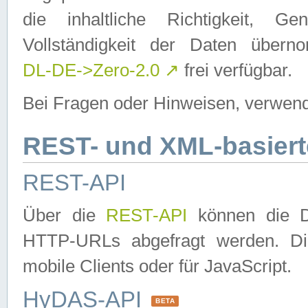
die inhaltliche Richtigkeit, Gen
Vollständigkeit der Daten über
DL-DE->Zero-2.0
↗
frei verfügbar.
Bei Fragen oder Hinweisen, verwend
REST- und XML-basiert
REST-API
Über die
REST-API
können die Da
HTTP-URLs abgefragt werden. Dies
mobile Clients oder für JavaScript.
HyDAS-API
BETA