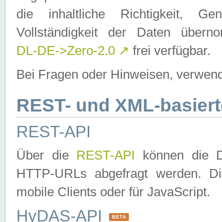
die inhaltliche Richtigkeit, Gen
Vollständigkeit der Daten über
DL-DE->Zero-2.0
↗
frei verfügbar.
Bei Fragen oder Hinweisen, verwend
REST- und XML-basiert
REST-API
Über die
REST-API
können die Da
HTTP-URLs abgefragt werden. Dies
mobile Clients oder für JavaScript.
HyDAS-API
BETA