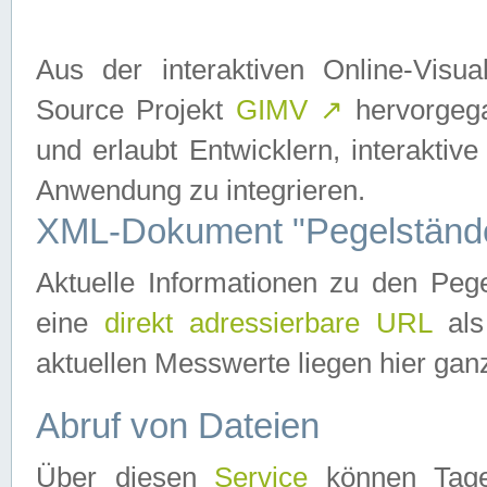
Aus der interaktiven Online-Vis
Source Projekt
GIMV
↗
hervorgega
und erlaubt Entwicklern, interaktive
Anwendung zu integrieren.
XML-Dokument "Pegelständ
Aktuelle Informationen zu den P
eine
direkt adressierbare URL
als
aktuellen Messwerte liegen hier ganz
Abruf von Dateien
Über diesen
Service
können Tages