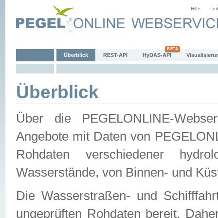
Hilfe
Lin
Überblick
REST-API
HyDAS-API
Visualisieru
Überblick
Über die PEGELONLINE-Webservic
Angebote mit Daten von PEGELONLI
Rohdaten verschiedener hydro
Wasserstände, von Binnen- und Küs
Die Wasserstraßen- und Schifffahr
ungeprüften Rohdaten bereit. Daher