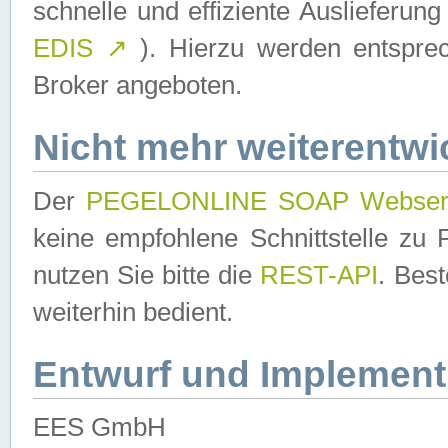
schnelle und effiziente Auslieferun
EDIS
↗
). Hierzu werden entspr
Broker angeboten.
Nicht mehr weiterentwi
Der
PEGELONLINE SOAP Webser
keine empfohlene Schnittstelle z
nutzen Sie bitte die
REST-API
. Bes
weiterhin bedient.
Entwurf und Implement
EES GmbH