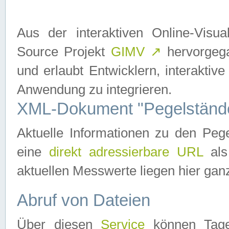
Aus der interaktiven Online-Vis
Source Projekt
GIMV
↗
hervorgega
und erlaubt Entwicklern, interaktive
Anwendung zu integrieren.
XML-Dokument "Pegelständ
Aktuelle Informationen zu den P
eine
direkt adressierbare URL
als
aktuellen Messwerte liegen hier ganz
Abruf von Dateien
Über diesen
Service
können Tages