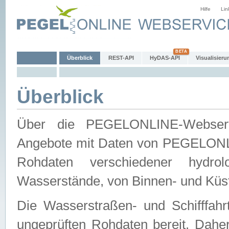
Hilfe
Lin
Überblick
REST-API
HyDAS-API
Visualisieru
Überblick
Über die PEGELONLINE-Webservic
Angebote mit Daten von PEGELONLI
Rohdaten verschiedener hydro
Wasserstände, von Binnen- und Küs
Die Wasserstraßen- und Schifffahr
ungeprüften Rohdaten bereit. Daher