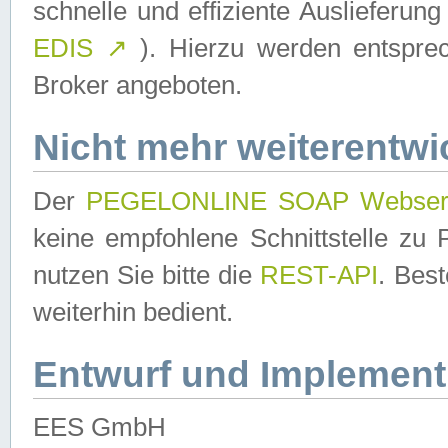
schnelle und effiziente Auslieferun
EDIS
↗
). Hierzu werden entspr
Broker angeboten.
Nicht mehr weiterentwi
Der
PEGELONLINE SOAP Webser
keine empfohlene Schnittstelle z
nutzen Sie bitte die
REST-API
. Bes
weiterhin bedient.
Entwurf und Implement
EES GmbH