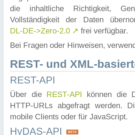
die inhaltliche Richtigkeit, Gen
Vollständigkeit der Daten über
DL-DE->Zero-2.0
↗
frei verfügbar.
Bei Fragen oder Hinweisen, verwend
REST- und XML-basiert
REST-API
Über die
REST-API
können die Da
HTTP-URLs abgefragt werden. Dies
mobile Clients oder für JavaScript.
HyDAS-API
BETA