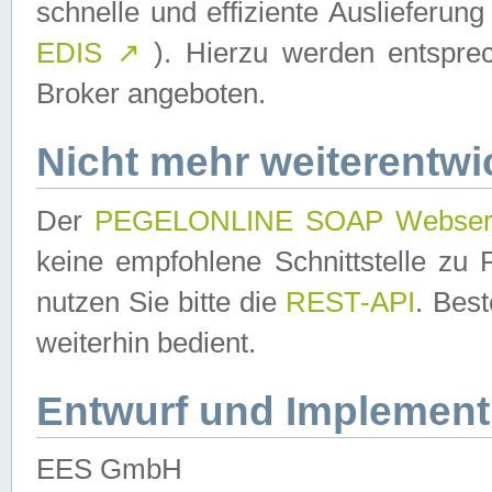
schnelle und effiziente Auslieferun
EDIS
↗
). Hierzu werden entspr
Broker angeboten.
Nicht mehr weiterentwi
Der
PEGELONLINE SOAP Webser
keine empfohlene Schnittstelle z
nutzen Sie bitte die
REST-API
. Bes
weiterhin bedient.
Entwurf und Implement
EES GmbH