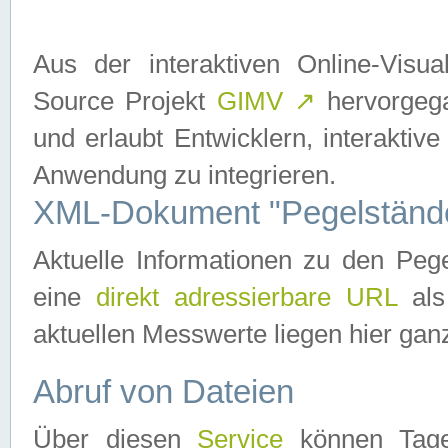
Aus der interaktiven Online-Vis
Source Projekt
GIMV
↗
hervorgega
und erlaubt Entwicklern, interaktive
Anwendung zu integrieren.
XML-Dokument "Pegelständ
Aktuelle Informationen zu den P
eine
direkt adressierbare URL
als
aktuellen Messwerte liegen hier ganz
Abruf von Dateien
Über diesen
Service
können Tages