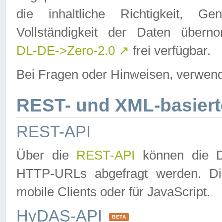
die inhaltliche Richtigkeit, Gen
Vollständigkeit der Daten über
DL-DE->Zero-2.0
↗
frei verfügbar.
Bei Fragen oder Hinweisen, verwend
REST- und XML-basiert
REST-API
Über die
REST-API
können die Da
HTTP-URLs abgefragt werden. Dies
mobile Clients oder für JavaScript.
HyDAS-API
BETA