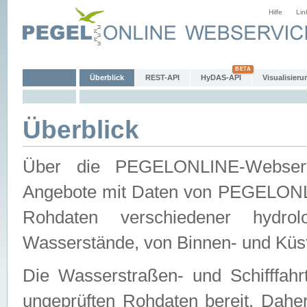
Hilfe
Lin
Überblick
REST-API
HyDAS-API
Visualisieru
Überblick
Über die PEGELONLINE-Webservic
Angebote mit Daten von PEGELONLI
Rohdaten verschiedener hydro
Wasserstände, von Binnen- und Küs
Die Wasserstraßen- und Schifffahr
ungeprüften Rohdaten bereit. Daher