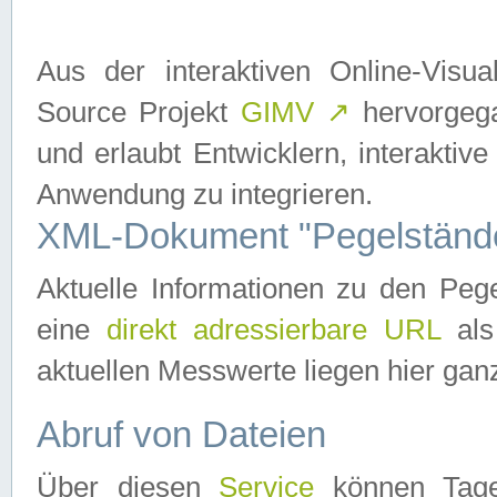
Aus der interaktiven Online-Vis
Source Projekt
GIMV
↗
hervorgega
und erlaubt Entwicklern, interaktive
Anwendung zu integrieren.
XML-Dokument "Pegelständ
Aktuelle Informationen zu den P
eine
direkt adressierbare URL
als
aktuellen Messwerte liegen hier ganz
Abruf von Dateien
Über diesen
Service
können Tages