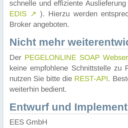
schnelle und effiziente Auslieferun
EDIS
↗
). Hierzu werden entspr
Broker angeboten.
Nicht mehr weiterentwi
Der
PEGELONLINE SOAP Webser
keine empfohlene Schnittstelle z
nutzen Sie bitte die
REST-API
. Bes
weiterhin bedient.
Entwurf und Implement
EES GmbH