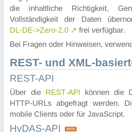
die inhaltliche Richtigkeit, Gen
Vollständigkeit der Daten über
DL-DE->Zero-2.0
↗
frei verfügbar.
Bei Fragen oder Hinweisen, verwend
REST- und XML-basiert
REST-API
Über die
REST-API
können die Da
HTTP-URLs abgefragt werden. Dies
mobile Clients oder für JavaScript.
HyDAS-API
BETA