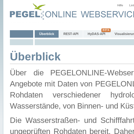
Hilfe
Lin
Überblick
REST-API
HyDAS-API
Visualisieru
Überblick
Über die PEGELONLINE-Webservic
Angebote mit Daten von PEGELONLI
Rohdaten verschiedener hydro
Wasserstände, von Binnen- und Küs
Die Wasserstraßen- und Schifffahr
ungeprüften Rohdaten bereit. Daher