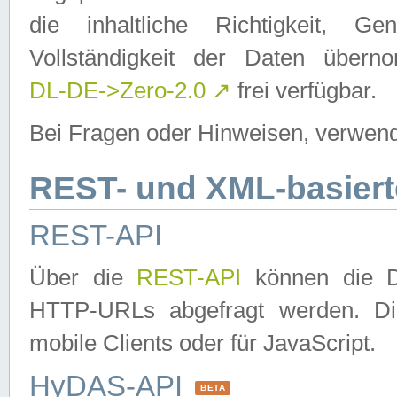
die inhaltliche Richtigkeit, Gen
Vollständigkeit der Daten über
DL-DE->Zero-2.0
↗
frei verfügbar.
Bei Fragen oder Hinweisen, verwend
REST- und XML-basiert
REST-API
Über die
REST-API
können die Da
HTTP-URLs abgefragt werden. Dies
mobile Clients oder für JavaScript.
HyDAS-API
BETA