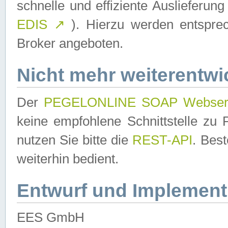
schnelle und effiziente Auslieferun
EDIS
↗
). Hierzu werden entspr
Broker angeboten.
Nicht mehr weiterentwi
Der
PEGELONLINE SOAP Webser
keine empfohlene Schnittstelle z
nutzen Sie bitte die
REST-API
. Bes
weiterhin bedient.
Entwurf und Implement
EES GmbH