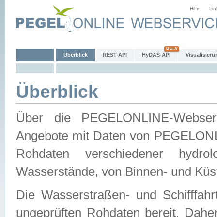
Hilfe
Lin
Überblick
REST-API
HyDAS-API
Visualisieru
Überblick
Über die PEGELONLINE-Webservic
Angebote mit Daten von PEGELONLI
Rohdaten verschiedener hydro
Wasserstände, von Binnen- und Küs
Die Wasserstraßen- und Schifffahr
ungeprüften Rohdaten bereit. Daher