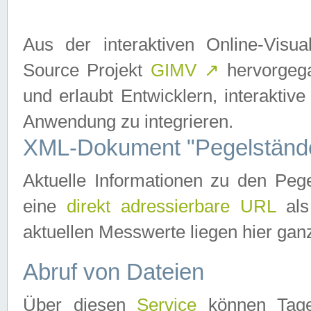
Aus der interaktiven Online-Vis
Source Projekt
GIMV
↗
hervorgega
und erlaubt Entwicklern, interaktive
Anwendung zu integrieren.
XML-Dokument "Pegelständ
Aktuelle Informationen zu den P
eine
direkt adressierbare URL
als
aktuellen Messwerte liegen hier ganz
Abruf von Dateien
Über diesen
Service
können Tages