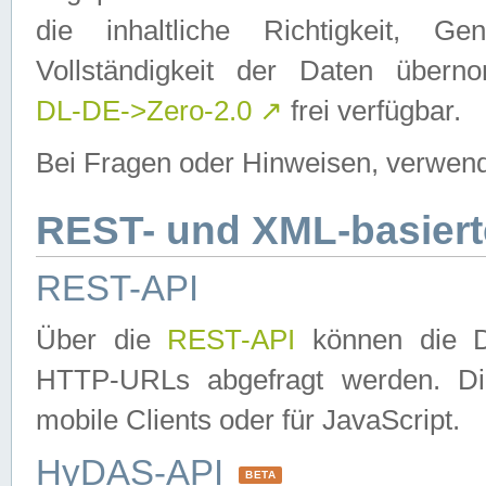
die inhaltliche Richtigkeit, Gen
Vollständigkeit der Daten über
DL-DE->Zero-2.0
↗
frei verfügbar.
Bei Fragen oder Hinweisen, verwend
REST- und XML-basiert
REST-API
Über die
REST-API
können die Da
HTTP-URLs abgefragt werden. Dies
mobile Clients oder für JavaScript.
HyDAS-API
BETA