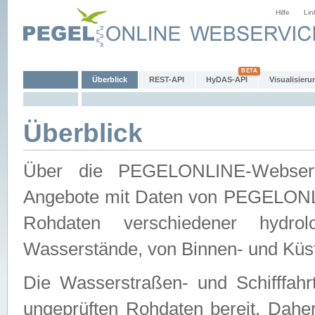
Hilfe
Lin
Überblick
REST-API
HyDAS-API
Visualisieru
Überblick
Über die PEGELONLINE-Webservic
Angebote mit Daten von PEGELONLI
Rohdaten verschiedener hydro
Wasserstände, von Binnen- und Küs
Die Wasserstraßen- und Schifffahr
ungeprüften Rohdaten bereit. Daher