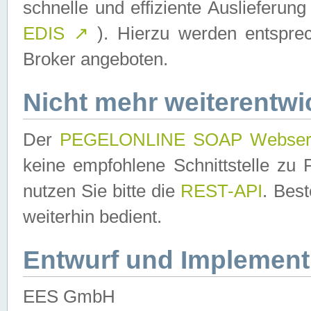
schnelle und effiziente Auslieferun
EDIS
↗
). Hierzu werden entspr
Broker angeboten.
Nicht mehr weiterentwi
Der
PEGELONLINE SOAP Webser
keine empfohlene Schnittstelle z
nutzen Sie bitte die
REST-API
. Bes
weiterhin bedient.
Entwurf und Implement
EES GmbH