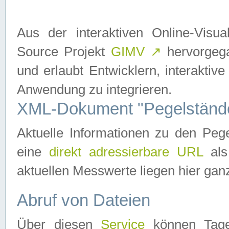
Aus der interaktiven Online-Vis
Source Projekt
GIMV
↗
hervorgega
und erlaubt Entwicklern, interaktive
Anwendung zu integrieren.
XML-Dokument "Pegelständ
Aktuelle Informationen zu den P
eine
direkt adressierbare URL
als
aktuellen Messwerte liegen hier ganz
Abruf von Dateien
Über diesen
Service
können Tages