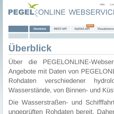
Hilfe
Lin
Überblick
REST-API
HyDAS-API
Visualisieru
Überblick
Über die PEGELONLINE-Webservic
Angebote mit Daten von PEGELONLI
Rohdaten verschiedener hydro
Wasserstände, von Binnen- und Küs
Die Wasserstraßen- und Schifffahr
ungeprüften Rohdaten bereit. Daher