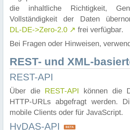
die inhaltliche Richtigkeit, Gen
Vollständigkeit der Daten über
DL-DE->Zero-2.0
↗
frei verfügbar.
Bei Fragen oder Hinweisen, verwend
REST- und XML-basiert
REST-API
Über die
REST-API
können die Da
HTTP-URLs abgefragt werden. Dies
mobile Clients oder für JavaScript.
HyDAS-API
BETA