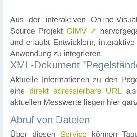
Aus der interaktiven Online-Vis
Source Projekt
GIMV
↗
hervorgega
und erlaubt Entwicklern, interaktive
Anwendung zu integrieren.
XML-Dokument "Pegelständ
Aktuelle Informationen zu den P
eine
direkt adressierbare URL
als
aktuellen Messwerte liegen hier ganz
Abruf von Dateien
Über diesen
Service
können Tages