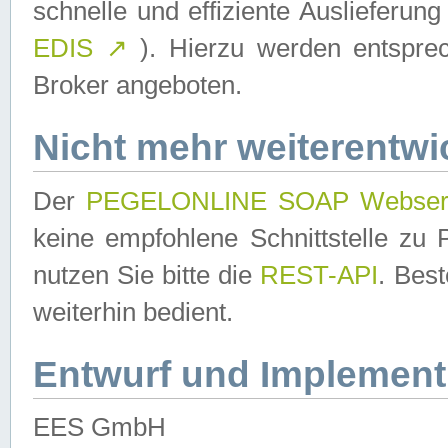
schnelle und effiziente Auslieferun
EDIS
↗
). Hierzu werden entspr
Broker angeboten.
Nicht mehr weiterentwi
Der
PEGELONLINE SOAP Webser
keine empfohlene Schnittstelle z
nutzen Sie bitte die
REST-API
. Bes
weiterhin bedient.
Entwurf und Implement
EES GmbH