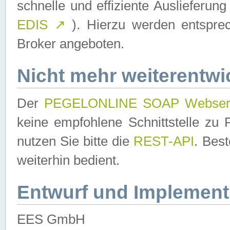
schnelle und effiziente Auslieferun
EDIS
↗
). Hierzu werden entspr
Broker angeboten.
Nicht mehr weiterentwi
Der
PEGELONLINE SOAP Webser
keine empfohlene Schnittstelle z
nutzen Sie bitte die
REST-API
. Bes
weiterhin bedient.
Entwurf und Implement
EES GmbH