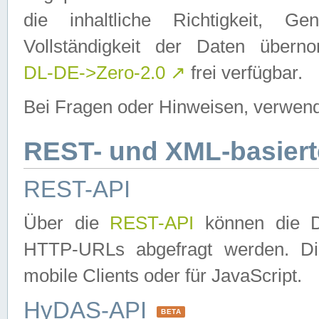
die inhaltliche Richtigkeit, Gen
Vollständigkeit der Daten über
DL-DE->Zero-2.0
↗
frei verfügbar.
Bei Fragen oder Hinweisen, verwend
REST- und XML-basiert
REST-API
Über die
REST-API
können die Da
HTTP-URLs abgefragt werden. Dies
mobile Clients oder für JavaScript.
HyDAS-API
BETA