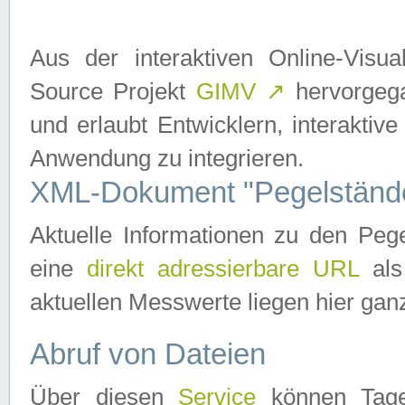
Aus der interaktiven Online-Vis
Source Projekt
GIMV
↗
hervorgega
und erlaubt Entwicklern, interaktive
Anwendung zu integrieren.
XML-Dokument "Pegelständ
Aktuelle Informationen zu den P
eine
direkt adressierbare URL
als
aktuellen Messwerte liegen hier ganz
Abruf von Dateien
Über diesen
Service
können Tages