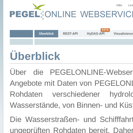
Hilfe
Lin
Überblick
REST-API
HyDAS-API
Visualisieru
Überblick
Über die PEGELONLINE-Webservic
Angebote mit Daten von PEGELONLI
Rohdaten verschiedener hydro
Wasserstände, von Binnen- und Küs
Die Wasserstraßen- und Schifffahr
ungeprüften Rohdaten bereit. Daher