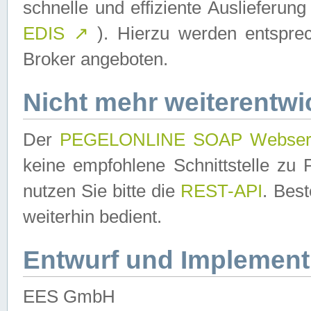
schnelle und effiziente Auslieferun
EDIS
↗
). Hierzu werden entspr
Broker angeboten.
Nicht mehr weiterentwi
Der
PEGELONLINE SOAP Webser
keine empfohlene Schnittstelle z
nutzen Sie bitte die
REST-API
. Bes
weiterhin bedient.
Entwurf und Implement
EES GmbH