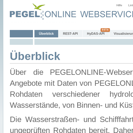
Hilfe
Lin
Überblick
REST-API
HyDAS-API
Visualisieru
Überblick
Über die PEGELONLINE-Webservic
Angebote mit Daten von PEGELONLI
Rohdaten verschiedener hydro
Wasserstände, von Binnen- und Küs
Die Wasserstraßen- und Schifffahr
ungeprüften Rohdaten bereit. Daher