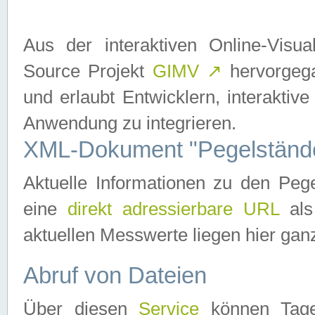
Aus der interaktiven Online-Vis
Source Projekt
GIMV
↗
hervorgega
und erlaubt Entwicklern, interaktive
Anwendung zu integrieren.
XML-Dokument "Pegelständ
Aktuelle Informationen zu den P
eine
direkt adressierbare URL
als
aktuellen Messwerte liegen hier ganz
Abruf von Dateien
Über diesen
Service
können Tages