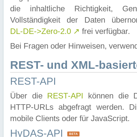
die inhaltliche Richtigkeit, Gen
Vollständigkeit der Daten über
DL-DE->Zero-2.0
↗
frei verfügbar.
Bei Fragen oder Hinweisen, verwend
REST- und XML-basiert
REST-API
Über die
REST-API
können die Da
HTTP-URLs abgefragt werden. Dies
mobile Clients oder für JavaScript.
HyDAS-API
BETA