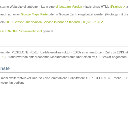
externe Webseite einzubetten, kann eine
einbettbare Version
mittels eines HTML
IFrames
↗
a
 auch auf einer
Google Maps Karte
oder in Google Earth eingebettet werden (Prototyp mit dre
 dem
OGC Sensor Observation Service Interface Standard 2.0 (SOS 2.0)
↗
GELONLINE Sensorwebclient
genutzt.
tzung der PEGELONLINE-Echtzeitdateninfrastruktur (EDIS) zu unterstützen. Ziel von EDIS ist e
S
↗
). Hierzu werden entsprechende Messdatenströme über einen MQTT-Broker angeboten.
enste
t mehr weiterentwickelt und ist keine empfohlene Schnittstelle zu PEGELONLINE mehr. Für n
weiterhin bedient.