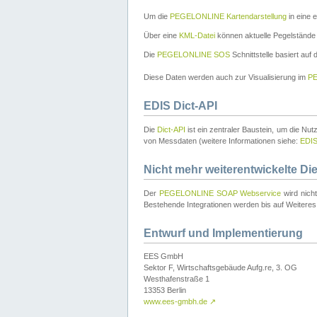
Um die
PEGELONLINE Kartendarstellung
in eine 
Über eine
KML-Datei
können aktuelle Pegelstände
Die
PEGELONLINE SOS
Schnittstelle basiert auf
Diese Daten werden auch zur Visualisierung im
PE
EDIS Dict-API
Die
Dict-API
ist ein zentraler Baustein, um die Nu
von Messdaten (weitere Informationen siehe:
EDI
Nicht mehr weiterentwickelte Di
Der
PEGELONLINE SOAP Webservice
wird nich
Bestehende Integrationen werden bis auf Weiteres 
Entwurf und Implementierung
EES GmbH
Sektor F, Wirtschaftsgebäude Aufg.re, 3. OG
Westhafenstraße 1
13353 Berlin
www.ees-gmbh.de
↗