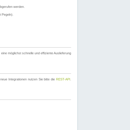
bgerufen werden.
i Pegeln).
ine möglichst schnelle und effiziente Auslieferung
eue Integrationen nutzen Sie bitte die
REST-API
.