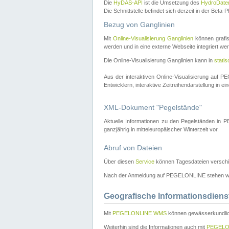
Die
HyDAS-API
ist die Umsetzung des
HydroDate
Die Schnittstelle befindet sich derzeit in der Bet
Bezug von Ganglinien
Mit
Online-Visualisierung Ganglinien
können grafis
werden und in eine externe Webseite integriert wer
Die Online-Visualisierung Ganglinien kann in
stati
Aus der interaktiven Online-Visualisierung auf
Entwicklern, interaktive Zeitreihendarstellung in 
XML-Dokument "Pegelstände"
Aktuelle Informationen zu den Pegelständen i
ganzjährig in mitteleuropäischer Winterzeit vor.
Abruf von Dateien
Über diesen
Service
können Tagesdateien verschi
Nach der Anmeldung auf PEGELONLINE stehen wei
Geografische Informationsdiens
Mit
PEGELONLINE WMS
können gewässerkundlic
Weiterhin sind die Informationen auch mit
PEGELO