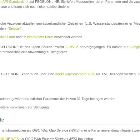
n-API-Standards
↗
auf PEGELONLINE. Sie liefert Messstellen, deren Parameter und die z
a-Phase und kann sich noch inkompatibel ändern.
che Anzeigen aktueller gewässerkundlicher Zeitreihen (z.B. Wasserstandsdaten einer Mes
den. (
Beispiel
).
scher Form
oder in
interaktiver Form
verwendet werden.
 PEGELONLINE ist das Open Source Projekt
GIMV
↗
hervorgegangen. Es basiert auf
Googl
eine browserbasierte Anwendung zu integrieren.
n PEGELONLINE kann auch über eine
direkt adressierbare URL
als XML bezogen werden. Die
edener gewässerkundlicher Parameter der letzten 31 Tage bezogen werden.
tere Funktionen zur Verfügung.
te
he Informationen als
OGC Web Map Service (WMS)
in eine Kartenanwendung integriert wer
NLINE WFS
als
OGC Web Feature Service (WFS)
beziehbar.