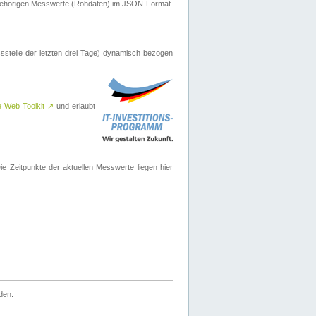
ugehörigen Messwerte (Rohdaten) im JSON-Format.
sstelle der letzten drei Tage) dynamisch bezogen
e Web Toolkit
↗
und erlaubt
 Zeitpunkte der aktuellen Messwerte liegen hier
den.