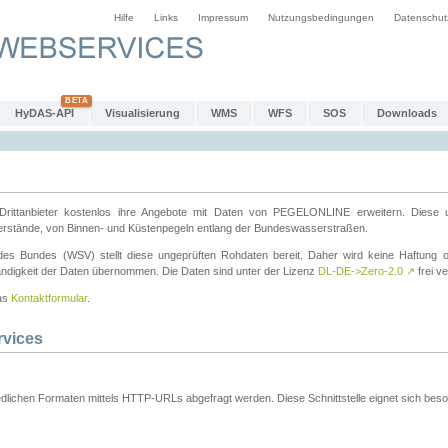
Hilfe
Links
Impressum
Nutzungsbedingungen
Datenschut
HyDAS-API
Visualisierung
WMS
WFS
SOS
Downloads
ttanbieter kostenlos ihre Angebote mit Daten von PEGELONLINE erweitern. Diese u
erstände, von Binnen- und Küstenpegeln entlang der Bundeswasserstraßen.
es Bundes (WSV) stellt diese ungeprüften Rohdaten bereit. Daher wird keine Haftung oder
ständigkeit der Daten übernommen. Die Daten sind unter der Lizenz
DL-DE->Zero-2.0
↗
frei ve
das
Kontaktformular
.
rvices
dlichen Formaten mittels HTTP-URLs abgefragt werden. Diese Schnittstelle eignet sich besond