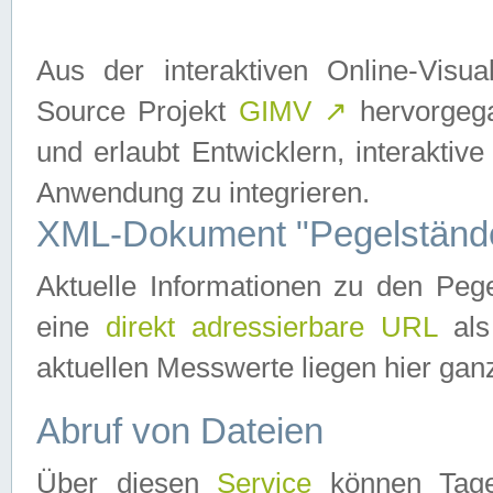
Aus der interaktiven Online-Vis
Source Projekt
GIMV
↗
hervorgega
und erlaubt Entwicklern, interaktive
Anwendung zu integrieren.
XML-Dokument "Pegelständ
Aktuelle Informationen zu den P
eine
direkt adressierbare URL
als
aktuellen Messwerte liegen hier ganz
Abruf von Dateien
Über diesen
Service
können Tages