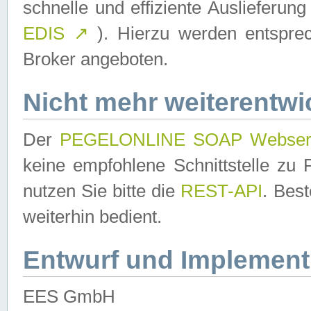
schnelle und effiziente Auslieferun
EDIS
↗
). Hierzu werden entspr
Broker angeboten.
Nicht mehr weiterentwi
Der
PEGELONLINE SOAP Webser
keine empfohlene Schnittstelle z
nutzen Sie bitte die
REST-API
. Bes
weiterhin bedient.
Entwurf und Implement
EES GmbH