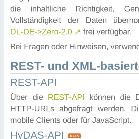
die inhaltliche Richtigkeit, Gen
Vollständigkeit der Daten über
DL-DE->Zero-2.0
↗
frei verfügbar.
Bei Fragen oder Hinweisen, verwend
REST- und XML-basiert
REST-API
Über die
REST-API
können die Da
HTTP-URLs abgefragt werden. Dies
mobile Clients oder für JavaScript.
HyDAS-API
BETA