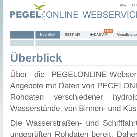
Hilfe
Lin
Überblick
REST-API
HyDAS-API
Visualisieru
Überblick
Über die PEGELONLINE-Webservic
Angebote mit Daten von PEGELONLI
Rohdaten verschiedener hydro
Wasserstände, von Binnen- und Küs
Die Wasserstraßen- und Schifffahr
ungeprüften Rohdaten bereit. Daher