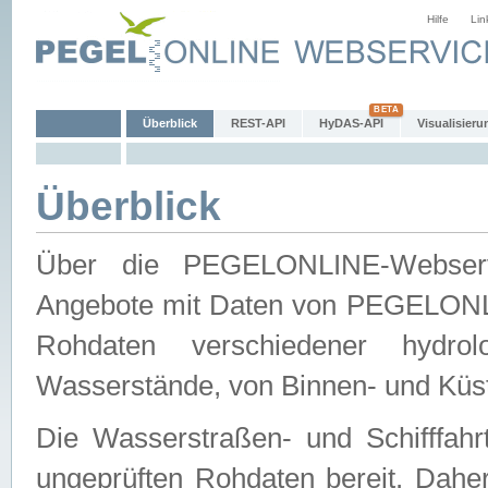
Hilfe
Lin
Überblick
REST-API
HyDAS-API
Visualisieru
Überblick
Über die PEGELONLINE-Webservic
Angebote mit Daten von PEGELONLI
Rohdaten verschiedener hydro
Wasserstände, von Binnen- und Küs
Die Wasserstraßen- und Schifffahr
ungeprüften Rohdaten bereit. Daher