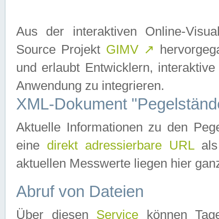
Aus der interaktiven Online-Vis
Source Projekt
GIMV
↗
hervorgega
und erlaubt Entwicklern, interaktive
Anwendung zu integrieren.
XML-Dokument "Pegelständ
Aktuelle Informationen zu den P
eine
direkt adressierbare URL
als
aktuellen Messwerte liegen hier ganz
Abruf von Dateien
Über diesen
Service
können Tages