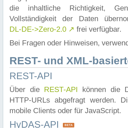
die inhaltliche Richtigkeit, Gen
Vollständigkeit der Daten über
DL-DE->Zero-2.0
↗
frei verfügbar.
Bei Fragen oder Hinweisen, verwend
REST- und XML-basiert
REST-API
Über die
REST-API
können die Da
HTTP-URLs abgefragt werden. Dies
mobile Clients oder für JavaScript.
HyDAS-API
BETA