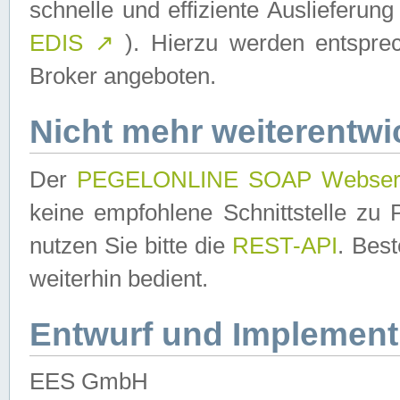
schnelle und effiziente Auslieferun
EDIS
↗
). Hierzu werden entspr
Broker angeboten.
Nicht mehr weiterentwi
Der
PEGELONLINE SOAP Webser
keine empfohlene Schnittstelle z
nutzen Sie bitte die
REST-API
. Bes
weiterhin bedient.
Entwurf und Implement
EES GmbH