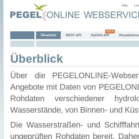
Hilfe
Lin
Überblick
REST-API
HyDAS-API
Visualisieru
Überblick
Über die PEGELONLINE-Webservic
Angebote mit Daten von PEGELONLI
Rohdaten verschiedener hydro
Wasserstände, von Binnen- und Küs
Die Wasserstraßen- und Schifffahr
ungeprüften Rohdaten bereit. Daher