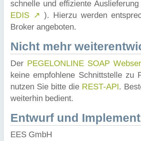
schnelle und effiziente Auslieferun
EDIS
↗
). Hierzu werden entspr
Broker angeboten.
Nicht mehr weiterentwi
Der
PEGELONLINE SOAP Webser
keine empfohlene Schnittstelle z
nutzen Sie bitte die
REST-API
. Bes
weiterhin bedient.
Entwurf und Implement
EES GmbH