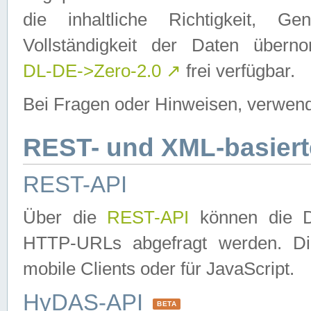
die inhaltliche Richtigkeit, Gen
Vollständigkeit der Daten über
DL-DE->Zero-2.0
↗
frei verfügbar.
Bei Fragen oder Hinweisen, verwend
REST- und XML-basiert
REST-API
Über die
REST-API
können die Da
HTTP-URLs abgefragt werden. Dies
mobile Clients oder für JavaScript.
HyDAS-API
BETA