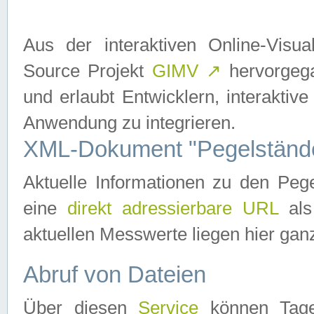
Aus der interaktiven Online-Vis
Source Projekt
GIMV
↗
hervorgega
und erlaubt Entwicklern, interaktive
Anwendung zu integrieren.
XML-Dokument "Pegelständ
Aktuelle Informationen zu den P
eine
direkt adressierbare URL
als
aktuellen Messwerte liegen hier ganz
Abruf von Dateien
Über diesen
Service
können Tages