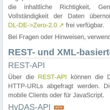
die inhaltliche Richtigkeit, Gen
Vollständigkeit der Daten über
DL-DE->Zero-2.0
↗
frei verfügbar.
Bei Fragen oder Hinweisen, verwend
REST- und XML-basiert
REST-API
Über die
REST-API
können die Da
HTTP-URLs abgefragt werden. Dies
mobile Clients oder für JavaScript.
HyDAS-API
BETA