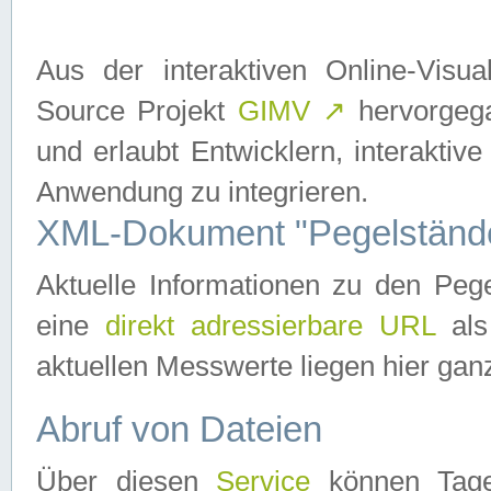
Aus der interaktiven Online-Vis
Source Projekt
GIMV
↗
hervorgega
und erlaubt Entwicklern, interaktive
Anwendung zu integrieren.
XML-Dokument "Pegelständ
Aktuelle Informationen zu den P
eine
direkt adressierbare URL
als
aktuellen Messwerte liegen hier ganz
Abruf von Dateien
Über diesen
Service
können Tages