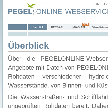
Hilfe
Lin
Überblick
REST-API
HyDAS-API
Visualisieru
Überblick
Über die PEGELONLINE-Webservic
Angebote mit Daten von PEGELONLI
Rohdaten verschiedener hydro
Wasserstände, von Binnen- und Küs
Die Wasserstraßen- und Schifffahr
ungeprüften Rohdaten bereit. Daher