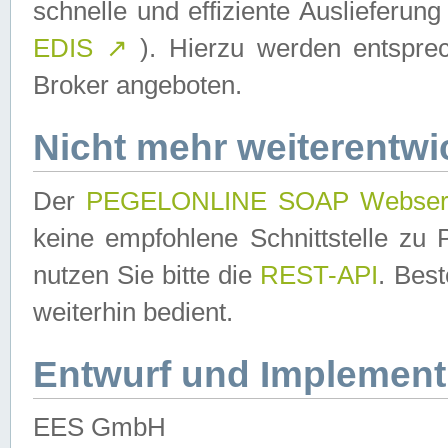
schnelle und effiziente Auslieferun
EDIS
↗
). Hierzu werden entspr
Broker angeboten.
Nicht mehr weiterentwi
Der
PEGELONLINE SOAP Webser
keine empfohlene Schnittstelle z
nutzen Sie bitte die
REST-API
. Bes
weiterhin bedient.
Entwurf und Implement
EES GmbH