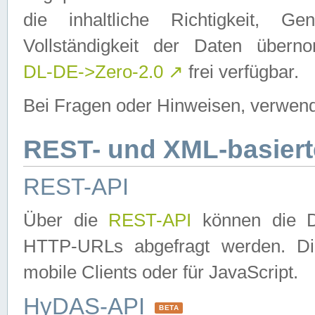
die inhaltliche Richtigkeit, Gen
Vollständigkeit der Daten über
DL-DE->Zero-2.0
↗
frei verfügbar.
Bei Fragen oder Hinweisen, verwend
REST- und XML-basiert
REST-API
Über die
REST-API
können die Da
HTTP-URLs abgefragt werden. Dies
mobile Clients oder für JavaScript.
HyDAS-API
BETA