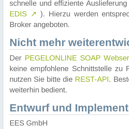
schnelle und effiziente Auslieferun
EDIS
↗
). Hierzu werden entspr
Broker angeboten.
Nicht mehr weiterentwi
Der
PEGELONLINE SOAP Webser
keine empfohlene Schnittstelle z
nutzen Sie bitte die
REST-API
. Bes
weiterhin bedient.
Entwurf und Implement
EES GmbH