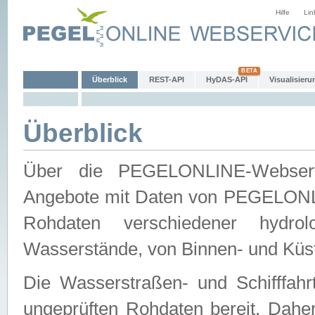
Hilfe
Lin
Überblick
REST-API
HyDAS-API
Visualisieru
Überblick
Über die PEGELONLINE-Webservic
Angebote mit Daten von PEGELONLI
Rohdaten verschiedener hydro
Wasserstände, von Binnen- und Küs
Die Wasserstraßen- und Schifffahr
ungeprüften Rohdaten bereit. Daher