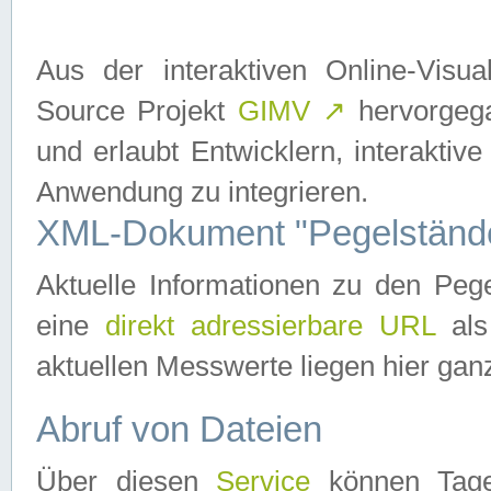
Aus der interaktiven Online-Vis
Source Projekt
GIMV
↗
hervorgega
und erlaubt Entwicklern, interaktive
Anwendung zu integrieren.
XML-Dokument "Pegelständ
Aktuelle Informationen zu den P
eine
direkt adressierbare URL
als
aktuellen Messwerte liegen hier ganz
Abruf von Dateien
Über diesen
Service
können Tages