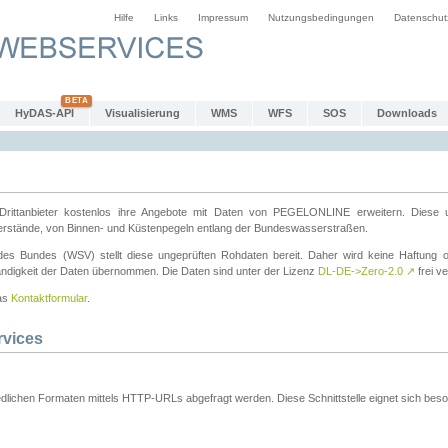
Hilfe
Links
Impressum
Nutzungsbedingungen
Datenschut
HyDAS-API
Visualisierung
WMS
WFS
SOS
Downloads
ttanbieter kostenlos ihre Angebote mit Daten von PEGELONLINE erweitern. Diese u
erstände, von Binnen- und Küstenpegeln entlang der Bundeswasserstraßen.
es Bundes (WSV) stellt diese ungeprüften Rohdaten bereit. Daher wird keine Haftung oder
ständigkeit der Daten übernommen. Die Daten sind unter der Lizenz
DL-DE->Zero-2.0
↗
frei ve
das
Kontaktformular
.
rvices
dlichen Formaten mittels HTTP-URLs abgefragt werden. Diese Schnittstelle eignet sich besond