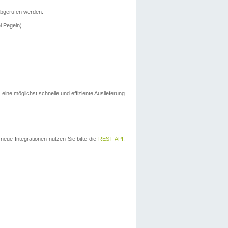
bgerufen werden.
i Pegeln).
ine möglichst schnelle und effiziente Auslieferung
eue Integrationen nutzen Sie bitte die
REST-API
.