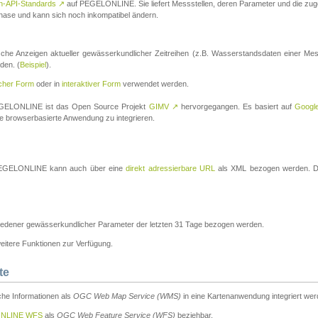
n-API-Standards
↗
auf PEGELONLINE. Sie liefert Messstellen, deren Parameter und die z
a-Phase und kann sich noch inkompatibel ändern.
che Anzeigen aktueller gewässerkundlicher Zeitreihen (z.B. Wasserstandsdaten einer Mes
den. (
Beispiel
).
scher Form
oder in
interaktiver Form
verwendet werden.
 PEGELONLINE ist das Open Source Projekt
GIMV
↗
hervorgegangen. Es basiert auf
Googl
eine browserbasierte Anwendung zu integrieren.
n PEGELONLINE kann auch über eine
direkt adressierbare URL
als XML bezogen werden. Die
edener gewässerkundlicher Parameter der letzten 31 Tage bezogen werden.
tere Funktionen zur Verfügung.
te
he Informationen als
OGC Web Map Service (WMS)
in eine Kartenanwendung integriert wer
NLINE WFS
als
OGC Web Feature Service (WFS)
beziehbar.