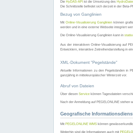
Die
HyDAS-API
ist die Umsetzung des
HydroDate
Die Schnittstelle befindet sich derzeit in der Bet
Bezug von Ganglinien
Mit
Online-Visualisierung Ganglinien
können grafis
werden und in eine externe Webseite integriert wer
Die Online-Visualisierung Ganglinien kann in
stati
Aus der interaktiven Online-Visualisierung auf
Entwicklern, interaktive Zeitreihendarstellung in 
XML-Dokument "Pegelstände"
Aktuelle Informationen zu den Pegelständen i
ganzjährig in mitteleuropäischer Winterzeit vor.
Abruf von Dateien
Über diesen
Service
können Tagesdateien verschi
Nach der Anmeldung auf PEGELONLINE stehen wei
Geografische Informationsdiens
Mit
PEGELONLINE WMS
können gewässerkundlic
Weiterhin sind die Informationen auch mit
PEGELO