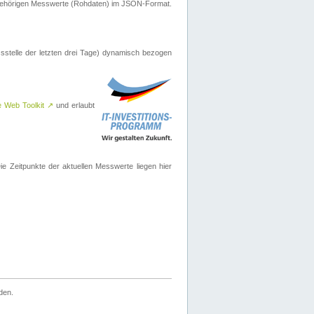
ugehörigen Messwerte (Rohdaten) im JSON-Format.
sstelle der letzten drei Tage) dynamisch bezogen
e Web Toolkit
↗
und erlaubt
 Zeitpunkte der aktuellen Messwerte liegen hier
den.