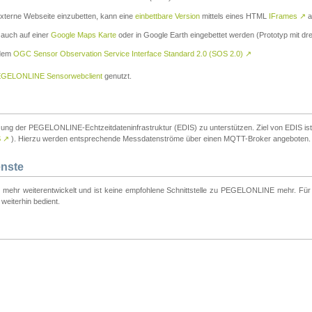
externe Webseite einzubetten, kann eine
einbettbare Version
mittels eines HTML
IFrames
↗
a
 auch auf einer
Google Maps Karte
oder in Google Earth eingebettet werden (Prototyp mit dre
 dem
OGC Sensor Observation Service Interface Standard 2.0 (SOS 2.0)
↗
GELONLINE Sensorwebclient
genutzt.
tzung der PEGELONLINE-Echtzeitdateninfrastruktur (EDIS) zu unterstützen. Ziel von EDIS ist e
S
↗
). Hierzu werden entsprechende Messdatenströme über einen MQTT-Broker angeboten.
enste
t mehr weiterentwickelt und ist keine empfohlene Schnittstelle zu PEGELONLINE mehr. Für n
weiterhin bedient.