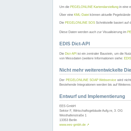
Um die
PEGELONLINE Kartendarstellung
in eine 
Über eine
KML-Datei
können aktuelle Pegelstände
Die
PEGELONLINE SOS
Schnittstelle basiert auf
Diese Daten werden auch zur Visualisierung im
PE
EDIS Dict-API
Die
Dict-API
ist ein zentraler Baustein, um die Nu
von Messdaten (weitere Informationen siehe:
EDI
Nicht mehr weiterentwickelte Di
Der
PEGELONLINE SOAP Webservice
wird nich
Bestehende Integrationen werden bis auf Weiteres 
Entwurf und Implementierung
EES GmbH
Sektor F, Wirtschaftsgebäude Aufg.re, 3. OG
Westhafenstraße 1
13353 Berlin
www.ees-gmbh.de
↗