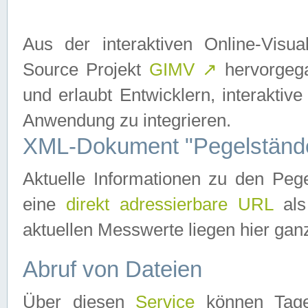
Aus der interaktiven Online-Vis
Source Projekt
GIMV
↗
hervorgega
und erlaubt Entwicklern, interaktive
Anwendung zu integrieren.
XML-Dokument "Pegelständ
Aktuelle Informationen zu den P
eine
direkt adressierbare URL
als
aktuellen Messwerte liegen hier ganz
Abruf von Dateien
Über diesen
Service
können Tages