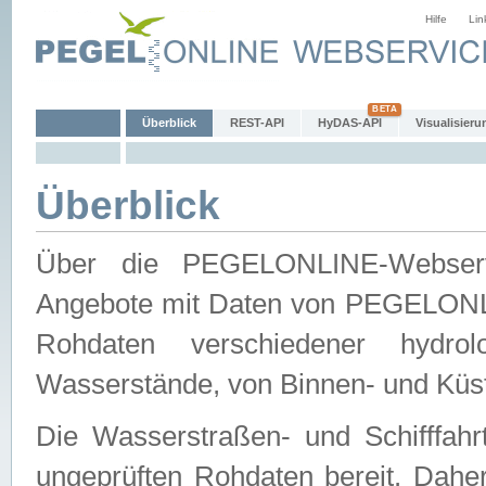
Hilfe
Lin
Überblick
REST-API
HyDAS-API
Visualisieru
Überblick
Über die PEGELONLINE-Webservic
Angebote mit Daten von PEGELONLI
Rohdaten verschiedener hydro
Wasserstände, von Binnen- und Küs
Die Wasserstraßen- und Schifffahr
ungeprüften Rohdaten bereit. Daher