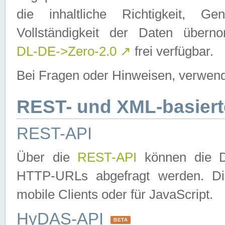
die inhaltliche Richtigkeit, Gen
Vollständigkeit der Daten über
DL-DE->Zero-2.0
↗
frei verfügbar.
Bei Fragen oder Hinweisen, verwend
REST- und XML-basiert
REST-API
Über die
REST-API
können die Da
HTTP-URLs abgefragt werden. Dies
mobile Clients oder für JavaScript.
HyDAS-API
BETA