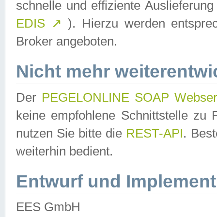
schnelle und effiziente Auslieferun
EDIS
↗
). Hierzu werden entspr
Broker angeboten.
Nicht mehr weiterentwi
Der
PEGELONLINE SOAP Webser
keine empfohlene Schnittstelle z
nutzen Sie bitte die
REST-API
. Bes
weiterhin bedient.
Entwurf und Implement
EES GmbH